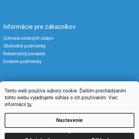
Informácie pre zákazníkov
Ochrana osobných údajov
Obchodné podmienky
Reklamačný poriadok
Dodacie podmienky
Tento web používa súbory cookie. Ďalším prechádzaním
tohto webu vyjadrujete súhlas s ich používaním. Viac
informácií
tu
.
Vytvoril Shoptet
Nastavenie
Copyright 2026
iKlimatizacie
. Všetky práva vyhradené.
Upraviť