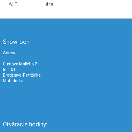
Wi-Fi
:
áno
Z
á
p
ä
Showroom
t
i
Adresa:
e
Gustáva Mallého 2
851 01
Bratislava-Petržalka
Matadorka
Otváracie hodiny: