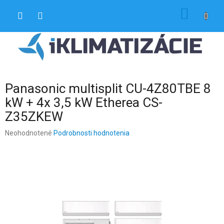
Prejsť
NÁKU
na
obsah
KOŠÍK
Panasonic multisplit CU-4Z80TBE 8
kW + 4x 3,5 kW Etherea CS-
Z35ZKEW
Priemerné
Neohodnotené
Podrobnosti hodnotenia
hodnotenie
produktu
je
0,0
z
5
hviezdičiek.