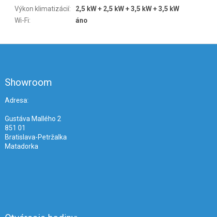
Výkon klimatizácií
:
2,5 kW + 2,5 kW + 3,5 kW + 3,5 kW
Wi-Fi
:
áno
Z
á
p
ä
Showroom
t
i
Adresa:
e
Gustáva Mallého 2
851 01
Bratislava-Petržalka
Matadorka