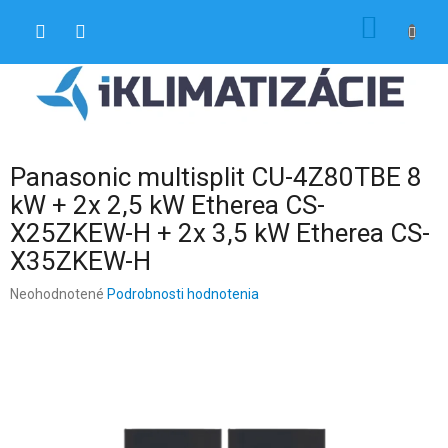
Prejsť
NÁKU
na
obsah
KOŠÍK
Panasonic multisplit CU-4Z80TBE 8
kW + 2x 2,5 kW Etherea CS-
X25ZKEW-H + 2x 3,5 kW Etherea CS-
X35ZKEW-H
Priemerné
Neohodnotené
Podrobnosti hodnotenia
hodnotenie
produktu
je
0,0
z
5
hviezdičiek.