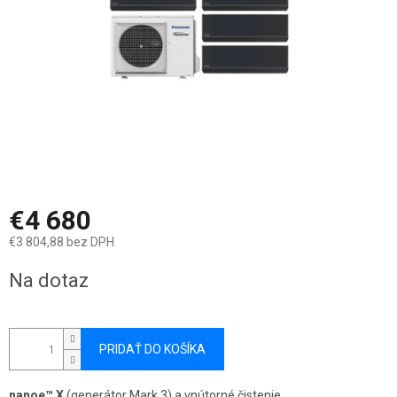
€4 680
€3 804,88 bez DPH
Jednotková
Na dotaz
cena:
PRIDAŤ DO KOŠÍKA
nanoe™ X
(generátor Mark 3) a vnútorné čistenie.