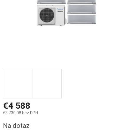
€4 588
€3 730,08 bez DPH
Jednotková
Na dotaz
cena: