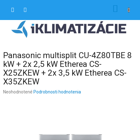
Prejsť
NÁKU
na
obsah
KOŠÍK
Panasonic multisplit CU-4Z80TBE 8
kW + 2x 2,5 kW Etherea CS-
X25ZKEW + 2x 3,5 kW Etherea CS-
X35ZKEW
Priemerné
Neohodnotené
Podrobnosti hodnotenia
hodnotenie
produktu
je
0,0
z
5
hviezdičiek.