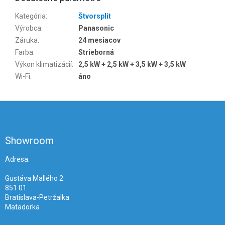
Kategória
:
Štvorsplit
Výrobca
:
Panasonic
Záruka
:
24 mesiacov
Farba
:
Strieborná
Výkon klimatizácií
:
2,5 kW + 2,5 kW + 3,5 kW + 3,5 kW
Wi-Fi
:
áno
Z
á
p
ä
Showroom
t
i
Adresa:
e
Gustáva Mallého 2
851 01
Bratislava-Petržalka
Matadorka