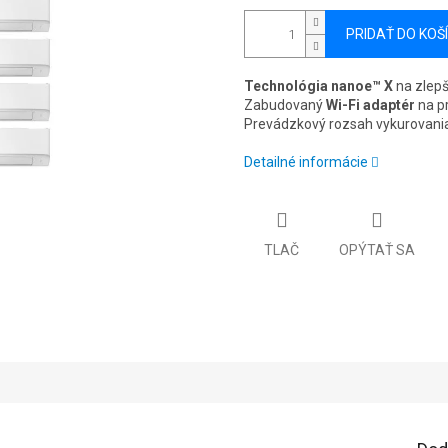
PRIDAŤ DO KOŠ
Technológia nanoe™ X
na zlepš
Zabudovaný
Wi-Fi adaptér
na pr
Prevádzkový rozsah vykurovani
Detailné informácie
TLAČ
OPÝTAŤ SA