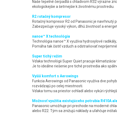
Naše tepelné čerpadlá s chladivom R32 výrazne zni
ekologickejšie a šetrnejšie k životnému prostrediu.
R2 rotačný kompresor
Rotačný kompresor R2 od Panasonic je navrhnutý p
Zabezpečuje vysoký výkon, dlhú životnosť a energet
nanoe™ X technológia
Technológia nanoe™ X využíva hydroxylové radikály, k
Pomáha tak čistiť vzduch a odstraňovať nepríjemné
Super tichý režim
Vďaka technológii Super Quiet pracuje klimatizácia t
Je to ideálne riešenie pre tiché prostredia ako spál
Vyšší komfort s Aerowings
Funkcia Aerowings od Panasonic využíva dve pohybl
rozvádzajú po celej miestnosti.
Vďaka tomu sa priestor ochladí alebo vykúri rýchlej
Možnosť využitia existujúceho potrubia R410A al
Panasonic umožňuje pri prechode na moderné chladi
alebo R22. Tým sa znižujú náklady a uľahčuje inštalá