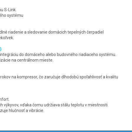
u S-Link.
lého systému
lné riadenie a sledovanie domácich tepelných čerpadiel
ekoľvek.
)
 integráciu do domáceho alebo budovného riadiaceho systému.
izácie na centrálnom mieste.
rokov na kompresor, čo zaručuje dlhodobú spoľahlivosť a kvalitu
mfort.
h výkyvov, vďaka čomu udržiava stálu teplotu v miestnosti.
uje hlučnosť a vibrácie.