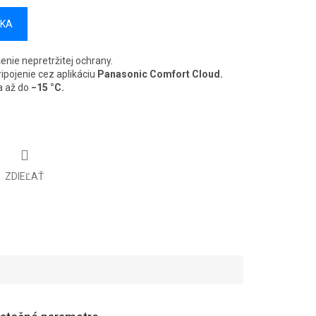
ÍKA
enie nepretržitej ochrany.
ipojenie cez aplikáciu
Panasonic Comfort Cloud.
a až do
−15 °C.
ZDIEĽAŤ