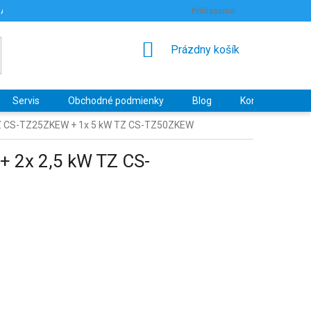
RANY OSOBNÝCH ÚDAJOV
HODNOTENIE OBCHODU
Prihlásenie
NÁKUPNÝ
Prázdny košík
KOŠÍK
Servis
Obchodné podmienky
Blog
Kontakty
 TZ CS-TZ25ZKEW + 1x 5 kW TZ CS-TZ50ZKEW
+ 2x 2,5 kW TZ CS-