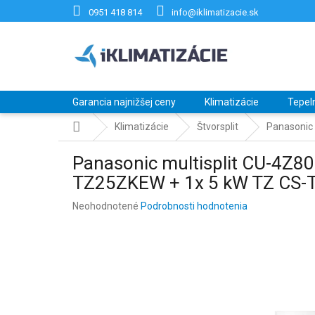
Prejsť
0951 418 814
info@iklimatizacie.sk
na
obsah
Garancia najnižšej ceny
Klimatizácie
Tepel
Domov
Klimatizácie
Štvorsplit
Panasonic
Panasonic multisplit CU-4Z8
TZ25ZKEW + 1x 5 kW TZ CS
Priemerné
Neohodnotené
Podrobnosti hodnotenia
hodnotenie
produktu
je
0,0
z
5
hviezdičiek.