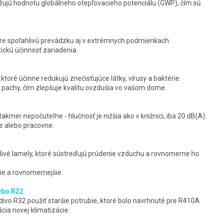
žujú hodnotu globálneho otepľovacieho potenciálu (GWP), čím sú
re spoľahlivú prevádzku aj v extrémnych podmienkach.
ickú účinnosť zariadenia.
toré účinne redukujú znečisťujúce látky, vírusy a baktérie.
 pachy, čím zlepšuje kvalitu ovzdušia vo vašom dome.
akmer nepočuteľne - hlučnosť je nižšia ako v knižnici, iba 20 dB(A).
ne alebo pracovne.
ivé lamely, ktoré sústreďujú prúdenie vzduchu a rovnomerne ho
šie a rovnomernejšie.
ebo R22
vo R32 použiť staršie potrubie, ktoré bolo navrhnuté pre R410A
cia novej klimatizácie.