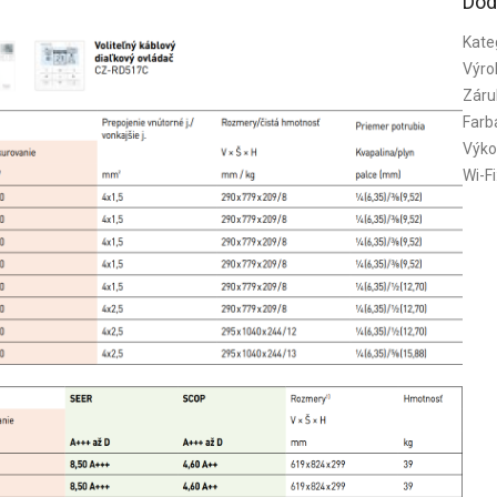
Dod
Kate
Výro
Záru
Farb
Výko
Wi-Fi