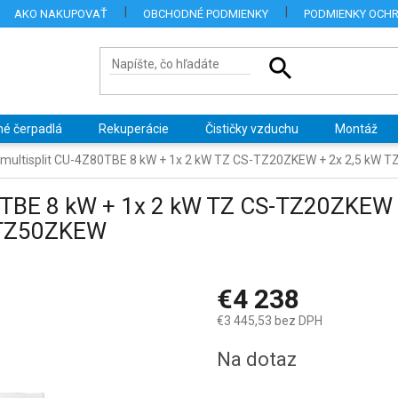
AKO NAKUPOVAŤ
OBCHODNÉ PODMIENKY
PODMIENKY OCH
né čerpadlá
Rekuperácie
Čističky vzduchu
Montáž
 multisplit CU-4Z80TBE 8 kW + 1x 2 kW TZ CS-TZ20ZKEW + 2x 2,5 kW
0TBE 8 kW + 1x 2 kW TZ CS-TZ20ZKEW 
-TZ50ZKEW
€4 238
€3 445,53 bez DPH
Jednotková
Na dotaz
cena: