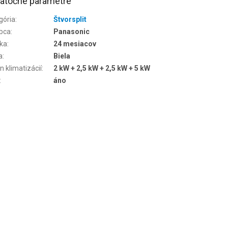
atočné parametre
gória
:
Štvorsplit
bca
:
Panasonic
ka
:
24 mesiacov
a
:
Biela
n klimatizácií
:
2 kW + 2,5 kW + 2,5 kW + 5 kW
:
áno