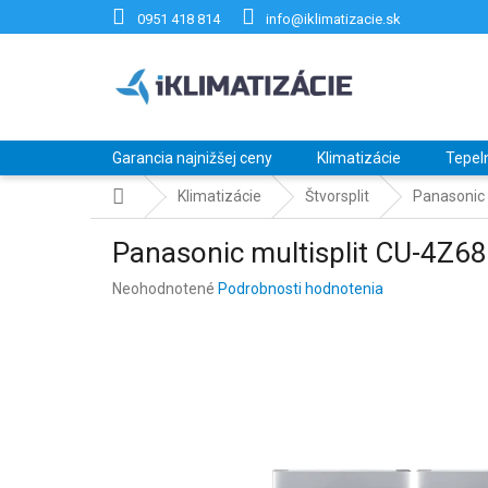
Prejsť
0951 418 814
info@iklimatizacie.sk
na
obsah
Garancia najnižšej ceny
Klimatizácie
Tepel
Domov
Klimatizácie
Štvorsplit
Panasonic 
Panasonic multisplit CU-4Z6
Priemerné
Neohodnotené
Podrobnosti hodnotenia
hodnotenie
produktu
je
0,0
z
5
hviezdičiek.