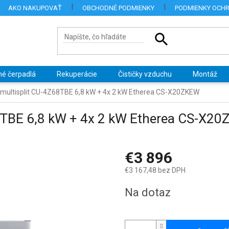
AKO NAKUPOVAŤ
OBCHODNÉ PODMIENKY
PODMIENKY OCH
né čerpadlá
Rekuperácie
Čističky vzduchu
Montáž
multisplit CU-4Z68TBE 6,8 kW + 4x 2 kW Etherea CS-X20ZKEW
8TBE 6,8 kW + 4x 2 kW Etherea CS-X2
€3 896
€3 167,48 bez DPH
Jednotková
Na dotaz
cena: