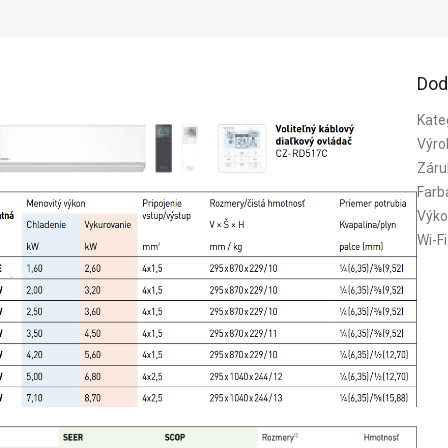
Dod
Kate
Výro
Záru
Farb
Výko
Wi-Fi