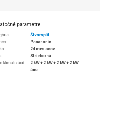
atočné parametre
gória
:
Štvorsplit
bca
:
Panasonic
ka
:
24 mesiacov
a
:
Strieborná
n klimatizácií
:
2 kW + 2 kW + 2 kW + 2 kW
:
áno