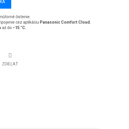
ÍKA
nútorné čistenie.
ipojenie cez aplikáciu
Panasonic Comfort Cloud.
a až do
−15 °C.
ZDIEĽAŤ