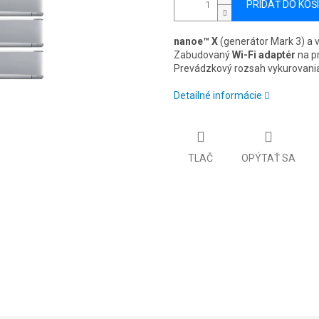
PRIDAŤ DO KOŠ
nanoe™ X
(generátor Mark 3) a v
Zabudovaný
Wi-Fi adaptér
na pr
Prevádzkový rozsah vykurovani
Detailné informácie
TLAČ
OPÝTAŤ SA