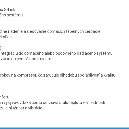
u S-Link.
lého systému
lné riadenie a sledovanie domácich tepelných čerpadiel
ekoľvek.
)
 integráciu do domáceho alebo budovného riadiaceho systému.
izácie na centrálnom mieste.
rokov na kompresor, čo zaručuje dlhodobú spoľahlivosť a kvalitu
mfort.
h výkyvov, vďaka čomu udržiava stálu teplotu v miestnosti.
uje hlučnosť a vibrácie.