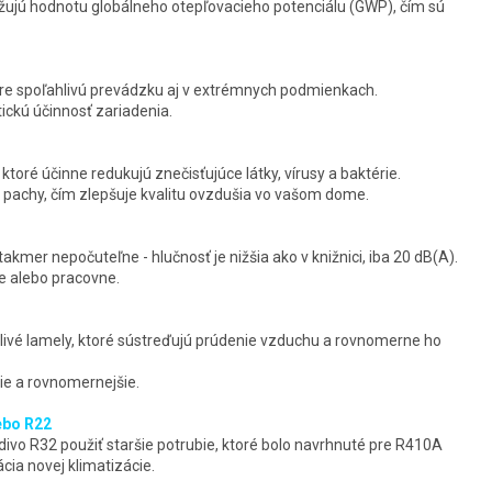
žujú hodnotu globálneho otepľovacieho potenciálu (GWP), čím sú
re spoľahlivú prevádzku aj v extrémnych podmienkach.
ickú účinnosť zariadenia.
toré účinne redukujú znečisťujúce látky, vírusy a baktérie.
 pachy, čím zlepšuje kvalitu ovzdušia vo vašom dome.
akmer nepočuteľne - hlučnosť je nižšia ako v knižnici, iba 20 dB(A).
ne alebo pracovne.
ivé lamely, ktoré sústreďujú prúdenie vzduchu a rovnomerne ho
šie a rovnomernejšie.
ebo R22
vo R32 použiť staršie potrubie, ktoré bolo navrhnuté pre R410A
cia novej klimatizácie.