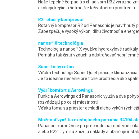
Naše tepelné čerpadlá s chladivom R32 výrazne zni
ekologickejšie a šetrnejšie k životnému prostrediu.
R2 rotačný kompresor
Rotačný kompresor R2 od Panasonic je navrhnutý p
Zabezpečuje vysoký výkon, dlhú životnosť a energet
nanoe™ X technológia
Technológia nanoe™ X využíva hydroxylové radikály, k
Pomáha tak čistiť vzduch a odstraňovať nepríjemné
Super tichý režim
Vďaka technológii Super Quiet pracuje klimatizácia t
Je to ideálne riešenie pre tiché prostredia ako spál
Vyšší komfort s Aerowings
Funkcia Aerowings od Panasonic využíva dve pohybl
rozvádzajú po celej miestnosti.
Vďaka tomu sa priestor ochladí alebo vykúri rýchlej
Možnosť využitia existujúceho potrubia R410A al
Panasonic umožňuje pri prechode na moderné chladi
alebo R22. Tým sa znižujú náklady a uľahčuje inštalá