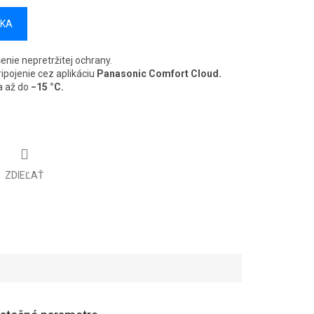
ÍKA
enie nepretržitej ochrany.
ipojenie cez aplikáciu
Panasonic Comfort Cloud.
a až do
−15 °C.
ZDIEĽAŤ