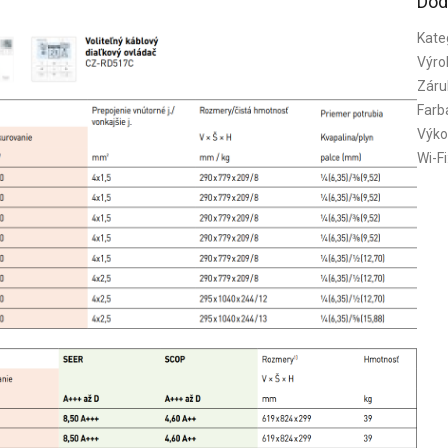
Dod
Kate
Výro
Záru
Farb
Výko
Wi-Fi