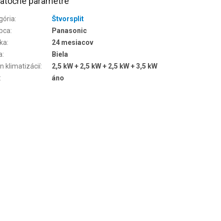
atočné parametre
gória
:
Štvorsplit
bca
:
Panasonic
ka
:
24 mesiacov
a
:
Biela
n klimatizácií
:
2,5 kW + 2,5 kW + 2,5 kW + 3,5 kW
:
áno