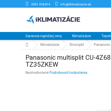
Prejsť
0951 418 814
info@iklimatizacie.sk
na
obsah
Garancia najnižšej ceny
Klimatizácie
Tepel
Domov
Klimatizácie
Štvorsplit
Panasonic
Panasonic multisplit CU-4Z6
TZ35ZKEW
Priemerné
Neohodnotené
Podrobnosti hodnotenia
hodnotenie
produktu
je
0,0
z
5
hviezdičiek.