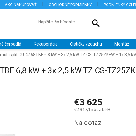
AKO NAKUPOVAŤ
OBCHODNÉ PODMIENKY
PODMIENKY OCH
né čerpadlá
Rekuperácie
Čističky vzduchu
Montáž
 multisplit CU-4Z68TBE 6,8 kW + 3x 2,5 kW TZ CS-TZ25ZKEW + 1x 3,5
8TBE 6,8 kW + 3x 2,5 kW TZ CS-TZ25ZK
€3 625
€2 947,15 bez DPH
Jednotková
Na dotaz
cena: