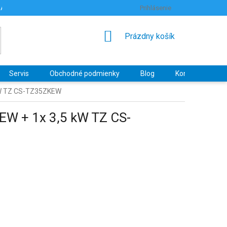
RANY OSOBNÝCH ÚDAJOV
HODNOTENIE OBCHODU
Prihlásenie
NÁKUPNÝ
Prázdny košík
KOŠÍK
Servis
Obchodné podmienky
Blog
Kontakty
 kW TZ CS-TZ35ZKEW
EW + 1x 3,5 kW TZ CS-