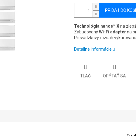
PRIDAŤ DO KOŠ
Technológia nanoe™ X
na zlepš
Zabudovaný
Wi-Fi adaptér
na pr
Prevádzkový rozsah vykurovani
Detailné informácie
TLAČ
OPÝTAŤ SA