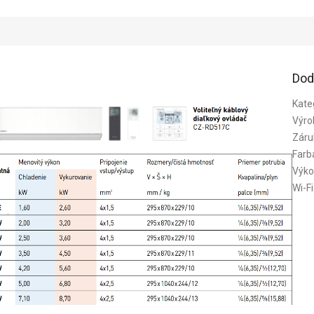
Dod
Kate
Výro
Záru
Farb
Výko
Wi-Fi