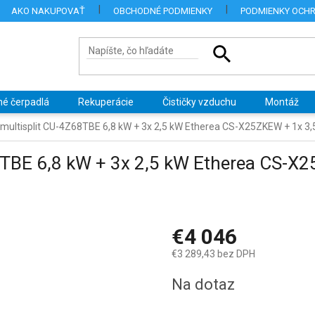
AKO NAKUPOVAŤ
OBCHODNÉ PODMIENKY
PODMIENKY OCH
né čerpadlá
Rekuperácie
Čističky vzduchu
Montáž
multisplit CU-4Z68TBE 6,8 kW + 3x 2,5 kW Etherea CS-X25ZKEW + 1x 
8TBE 6,8 kW + 3x 2,5 kW Etherea CS-X
€4 046
€3 289,43 bez DPH
Jednotková
Na dotaz
cena: