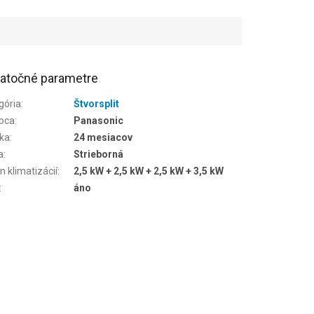
atočné parametre
gória
:
Štvorsplit
bca
:
Panasonic
ka
:
24 mesiacov
a
:
Strieborná
n klimatizácií
:
2,5 kW + 2,5 kW + 2,5 kW + 3,5 kW
:
áno