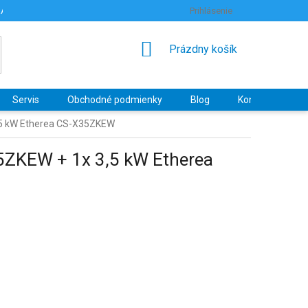
RANY OSOBNÝCH ÚDAJOV
HODNOTENIE OBCHODU
Prihlásenie
NÁKUPNÝ
Prázdny košík
KOŠÍK
Servis
Obchodné podmienky
Blog
Kontakty
3,5 kW Etherea CS-X35ZKEW
25ZKEW + 1x 3,5 kW Etherea