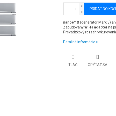
PRIDAŤ DO KOŠ
nanoe™ X
(generátor Mark 3) a v
Zabudovaný
Wi-Fi adaptér
na pr
Prevádzkový rozsah vykurovani
Detailné informácie
TLAČ
OPÝTAŤ SA