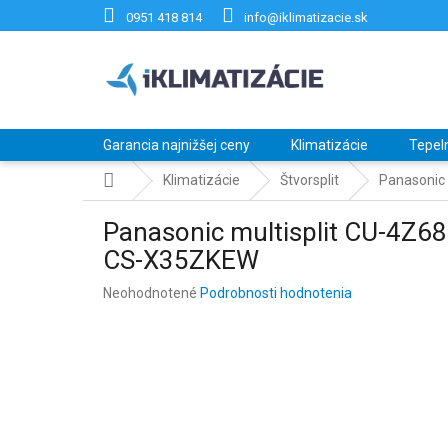
Prejsť
0951 418 814
info@iklimatizacie.sk
na
obsah
Garancia najnižšej ceny
Klimatizácie
Tepel
Domov
Klimatizácie
Štvorsplit
Panasonic 
Panasonic multisplit CU-4Z6
CS-X35ZKEW
Priemerné
Neohodnotené
Podrobnosti hodnotenia
hodnotenie
produktu
je
0,0
z
5
hviezdičiek.