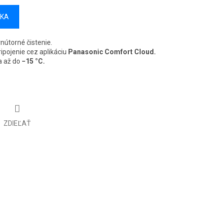
ÍKA
nútorné čistenie.
ipojenie cez aplikáciu
Panasonic Comfort Cloud.
a až do
−15 °C.
ZDIEĽAŤ