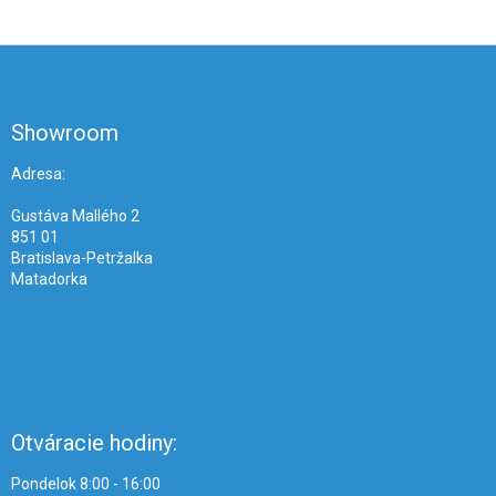
Z
á
p
ä
Showroom
t
i
Adresa:
e
Gustáva Mallého 2
851 01
Bratislava-Petržalka
Matadorka
Otváracie hodiny:
Pondelok 8:00 - 16:00