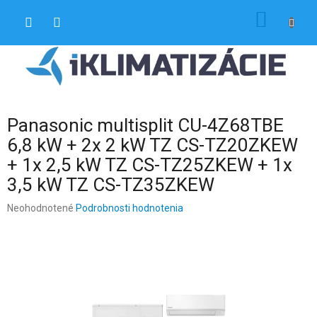
Prejsť
NÁKU
na
obsah
KOŠÍK
Panasonic multisplit CU-4Z68TBE
6,8 kW + 2x 2 kW TZ CS-TZ20ZKEW
+ 1x 2,5 kW TZ CS-TZ25ZKEW + 1x
3,5 kW TZ CS-TZ35ZKEW
Priemerné
Neohodnotené
Podrobnosti hodnotenia
hodnotenie
produktu
je
0,0
z
5
hviezdičiek.