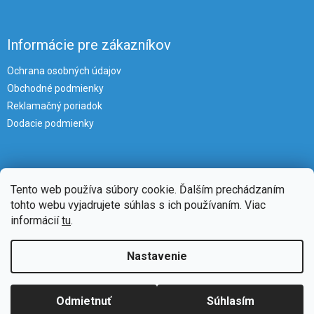
Informácie pre zákazníkov
Ochrana osobných údajov
Obchodné podmienky
Reklamačný poriadok
Dodacie podmienky
Tento web používa súbory cookie. Ďalším prechádzaním
tohto webu vyjadrujete súhlas s ich používaním. Viac
informácií
tu
.
Vytvoril Shoptet
Nastavenie
Copyright 2026
iKlimatizacie
. Všetky práva vyhradené.
Upraviť
Odmietnuť
Súhlasím
nastavenie cookies