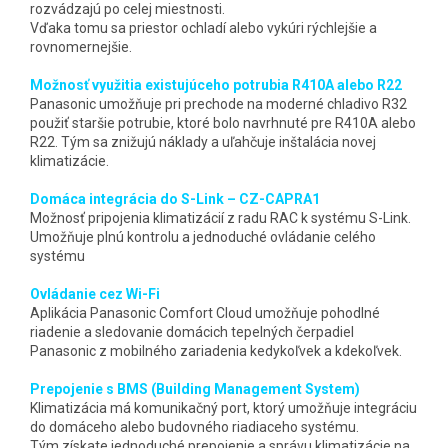
rozvádzajú po celej miestnosti.
Vďaka tomu sa priestor ochladí alebo vykúri rýchlejšie a
rovnomernejšie.
Možnosť využitia existujúceho potrubia R410A alebo R22
Panasonic umožňuje pri prechode na moderné chladivo R32
použiť staršie potrubie, ktoré bolo navrhnuté pre R410A alebo
R22. Tým sa znižujú náklady a uľahčuje inštalácia novej
klimatizácie.
Domáca integrácia do S-Link – CZ-CAPRA1
Možnosť pripojenia klimatizácií z radu RAC k systému S-Link.
Umožňuje plnú kontrolu a jednoduché ovládanie celého
systému
Ovládanie cez Wi-Fi
Aplikácia Panasonic Comfort Cloud umožňuje pohodlné
riadenie a sledovanie domácich tepelných čerpadiel
Panasonic z mobilného zariadenia kedykoľvek a kdekoľvek.
Prepojenie s BMS (Building Management System)
Klimatizácia má komunikačný port, ktorý umožňuje integráciu
do domáceho alebo budovného riadiaceho systému.
Tým získate jednoduché prepojenie a správu klimatizácie na