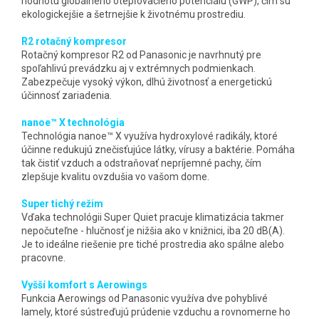
hodnotu globálneho otepľovacieho potenciálu (GWP), čím sú
ekologickejšie a šetrnejšie k životnému prostrediu.
R2 rotačný kompresor
Rotačný kompresor R2 od Panasonic je navrhnutý pre
spoľahlivú prevádzku aj v extrémnych podmienkach.
Zabezpečuje vysoký výkon, dlhú životnosť a energetickú
účinnosť zariadenia.
nanoe™ X technológia
Technológia nanoe™ X využíva hydroxylové radikály, ktoré
účinne redukujú znečisťujúce látky, vírusy a baktérie. Pomáha
tak čistiť vzduch a odstraňovať nepríjemné pachy, čím
zlepšuje kvalitu ovzdušia vo vašom dome.
Super tichý režim
Vďaka technológii Super Quiet pracuje klimatizácia takmer
nepočuteľne - hlučnosť je nižšia ako v knižnici, iba 20 dB(A).
Je to ideálne riešenie pre tiché prostredia ako spálne alebo
pracovne.
Vyšší komfort s Aerowings
Funkcia Aerowings od Panasonic využíva dve pohyblivé
lamely, ktoré sústreďujú prúdenie vzduchu a rovnomerne ho