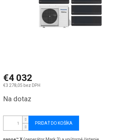
€4 032
€3 278,05 bez DPH
Jednotková
Na dotaz
cena:
PRIDAŤ DO KOŠÍKA
nanoe™ X
(generátor Mark 3) a vnútorné čistenie.