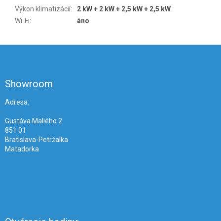
Výkon klimatizácií
:
2 kW + 2 kW + 2,5 kW + 2,5 kW
Wi-Fi
:
áno
Z
á
p
ä
Showroom
t
i
Adresa:
e
Gustáva Mallého 2
851 01
Bratislava-Petržalka
Matadorka