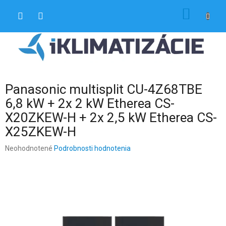
Prejsť
NÁKU
na
obsah
KOŠÍK
Panasonic multisplit CU-4Z68TBE
6,8 kW + 2x 2 kW Etherea CS-
X20ZKEW-H + 2x 2,5 kW Etherea CS-
X25ZKEW-H
Priemerné
Neohodnotené
Podrobnosti hodnotenia
hodnotenie
produktu
je
0,0
z
5
hviezdičiek.