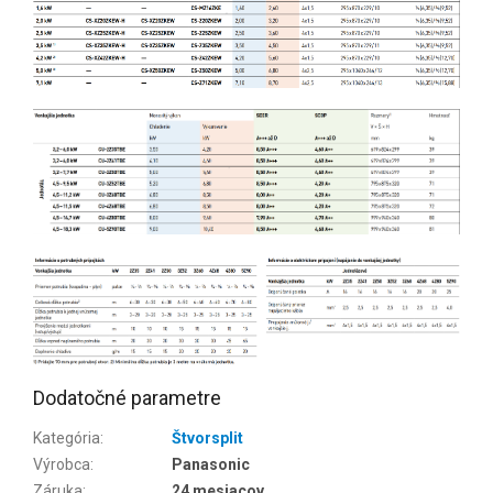
Dodatočné parametre
Kategória
:
Štvorsplit
Výrobca
:
Panasonic
Záruka
:
24 mesiacov