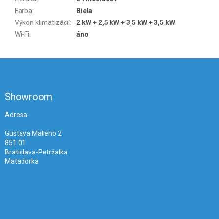
Farba
:
Biela
Výkon klimatizácií
:
2 kW + 2,5 kW + 3,5 kW + 3,5 kW
Wi-Fi
:
áno
Z
á
p
ä
Showroom
t
i
Adresa:
e
Gustáva Mallého 2
851 01
Bratislava-Petržalka
Matadorka