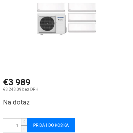
hviezdičiek.
€3 989
€3 243,09 bez DPH
Jednotková
Na dotaz
cena:
PRIDAŤ DO KOŠÍKA