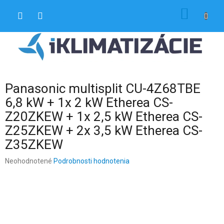
Prejsť
NÁKU
na
obsah
KOŠÍK
Panasonic multisplit CU-4Z68TBE
6,8 kW + 1x 2 kW Etherea CS-
Z20ZKEW + 1x 2,5 kW Etherea CS-
Z25ZKEW + 2x 3,5 kW Etherea CS-
Z35ZKEW
Priemerné
Neohodnotené
Podrobnosti hodnotenia
hodnotenie
produktu
je
0,0
z
5