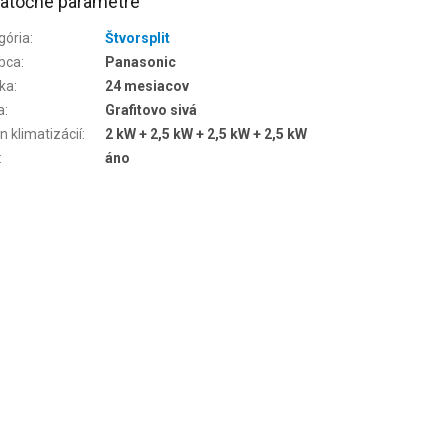
atočné parametre
gória
:
Štvorsplit
bca
:
Panasonic
ka
:
24 mesiacov
a
:
Grafitovo sivá
n klimatizácií
:
2 kW + 2,5 kW + 2,5 kW + 2,5 kW
:
áno