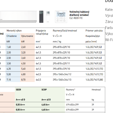
Dod
Kate
Výro
Záru
Farb
Výko
Wi-Fi