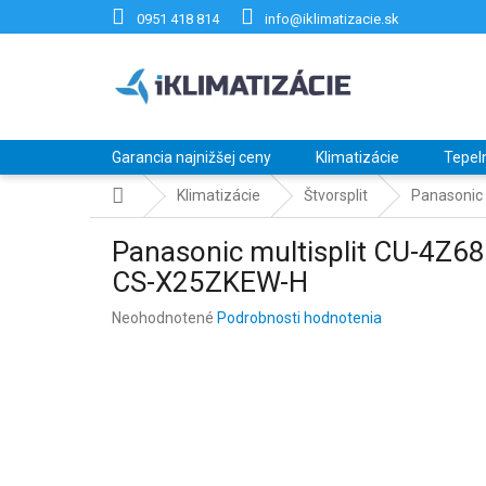
Prejsť
0951 418 814
info@iklimatizacie.sk
na
obsah
Garancia najnižšej ceny
Klimatizácie
Tepel
Domov
Klimatizácie
Štvorsplit
Panasonic 
Panasonic multisplit CU-4Z6
CS-X25ZKEW-H
Priemerné
Neohodnotené
Podrobnosti hodnotenia
hodnotenie
produktu
je
0,0
z
5
hviezdičiek.