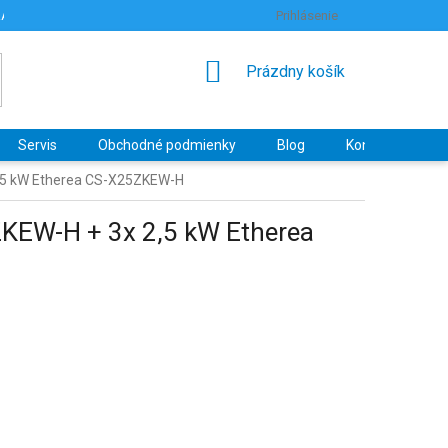
RANY OSOBNÝCH ÚDAJOV
HODNOTENIE OBCHODU
Prihlásenie
NÁKUPNÝ
Prázdny košík
KOŠÍK
Servis
Obchodné podmienky
Blog
Kontakty
2,5 kW Etherea CS-X25ZKEW-H
ZKEW-H + 3x 2,5 kW Etherea