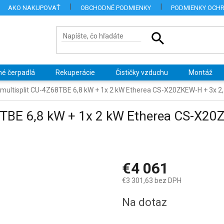
AKO NAKUPOVAŤ
OBCHODNÉ PODMIENKY
PODMIENKY OCH
né čerpadlá
Rekuperácie
Čističky vzduchu
Montáž
multisplit CU-4Z68TBE 6,8 kW + 1x 2 kW Etherea CS-X20ZKEW-H + 3x 
8TBE 6,8 kW + 1x 2 kW Etherea CS-X20
€4 061
€3 301,63 bez DPH
Jednotková
Na dotaz
cena: