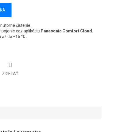
ÍKA
nútorné čistenie.
ipojenie cez aplikáciu
Panasonic Comfort Cloud.
a až do
−15 °C.
ZDIEĽAŤ