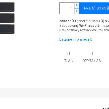
PRIDAŤ DO KOŠ
nanoe™ X
(generátor Mark 3) a v
Zabudovaný
Wi-Fi adaptér
na pr
Prevádzkový rozsah vykurovani
Detailné informácie
TLAČ
OPÝTAŤ SA