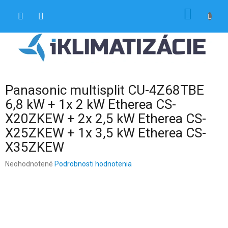
Prejsť
NÁKU
na
obsah
KOŠÍK
Panasonic multisplit CU-4Z68TBE
6,8 kW + 1x 2 kW Etherea CS-
X20ZKEW + 2x 2,5 kW Etherea CS-
X25ZKEW + 1x 3,5 kW Etherea CS-
X35ZKEW
Priemerné
Neohodnotené
Podrobnosti hodnotenia
hodnotenie
produktu
je
0,0
z
5