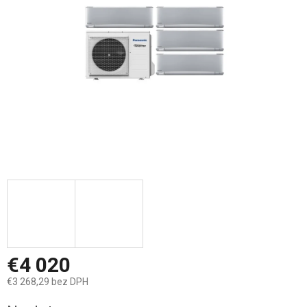
hviezdičiek.
€4 020
€3 268,29 bez DPH
Jednotková