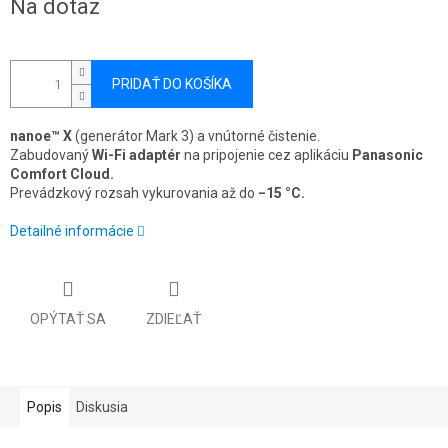
Na dotaz
cena:
PRIDAŤ DO KOŠÍKA
nanoe™ X
(generátor Mark 3) a vnútorné čistenie.
Zabudovaný
Wi-Fi adaptér
na pripojenie cez aplikáciu
Panasonic
Comfort Cloud.
Prevádzkový rozsah vykurovania až do
−15 °C.
Detailné informácie
OPÝTAŤ SA
ZDIEĽAŤ
Popis
Diskusia