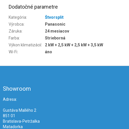
Dodatočné parametre
Kategória
:
Štvorsplit
Výrobca
:
Panasonic
Záruka
:
24 mesiacov
Farba
:
Strieborná
Výkon klimatizácií
:
2 kW + 2,5 kW + 2,5 kW + 3,5 kW
Wi-Fi
:
áno
Z
á
p
ä
Showroom
t
i
Adresa:
e
Gustáva Mallého 2
851 01
Bratislava-Petržalka
Matadorka