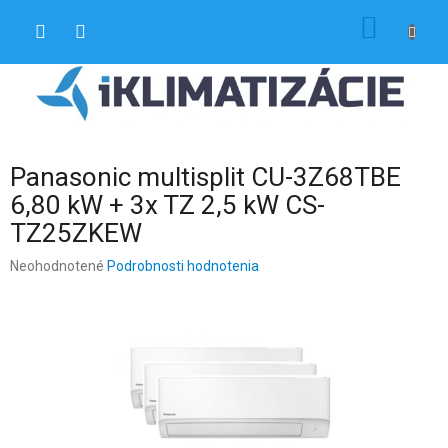
Prejsť
NÁKU
na
obsah
KOŠÍK
Panasonic multisplit CU-3Z68TBE
6,80 kW + 3x TZ 2,5 kW CS-
TZ25ZKEW
Priemerné
Neohodnotené
Podrobnosti hodnotenia
hodnotenie
produktu
je
0,0
z
5
hviezdičiek.