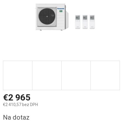
€2 965
€2 410,57 bez DPH
Jednotková
Na dotaz
cena: