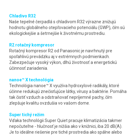
Chladivo R32
Naše tepelné čerpadlá s chladivom R32 výrazne znižujú
hodnotu globálneho otepľovacieho potenciálu (GWP), čím sú
ekologickejšie a šetrnejšie k životnému prostrediu.
R2 rotačný kompresor
Rotačný kompresor R2 od Panasonic je navrhnutý pre
spoľahlivú prevádzku aj v extrémnych podmienkach.
Zabezpečuje vysoký výkon, dlhú životnosť a energetickú
účinnosť zariadenia.
nanoe™ X technológia
Technológia nanoe™ X využíva hydroxylové radikály, ktoré
účinne redukujú znečisťujúce látky, vírusy a baktérie. Pomáha
tak čistiť vzduch a odstraňovať nepríjemné pachy, čím
zlepšuje kvalitu ovzdušia vo vašom dome.
Super tichý režim
Vďaka technológii Super Quiet pracuje klimatizácia takmer
nepočuteľne - hlučnosť je nižšia ako v knižnici, iba 20 dB(A).
Je to ideálne riešenie pre tiché prostredia ako spálne alebo