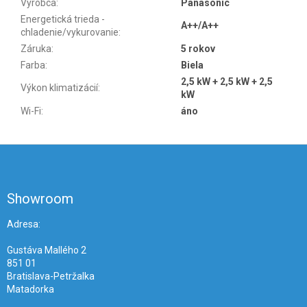
Výrobca
:
Panasonic
Energetická trieda -
A++/A++
chladenie/vykurovanie
:
Záruka
:
5 rokov
Farba
:
Biela
2,5 kW + 2,5 kW + 2,5
Výkon klimatizácií
:
kW
Wi-Fi
:
áno
Z
á
p
ä
Showroom
t
i
Adresa:
e
Gustáva Mallého 2
851 01
Bratislava-Petržalka
Matadorka