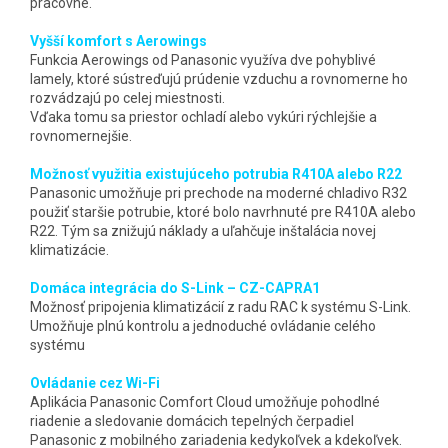
pracovne.
Vyšší komfort s Aerowings
Funkcia Aerowings od Panasonic využíva dve pohyblivé
lamely, ktoré sústreďujú prúdenie vzduchu a rovnomerne ho
rozvádzajú po celej miestnosti.
Vďaka tomu sa priestor ochladí alebo vykúri rýchlejšie a
rovnomernejšie.
Možnosť využitia existujúceho potrubia R410A alebo R22
Panasonic umožňuje pri prechode na moderné chladivo R32
použiť staršie potrubie, ktoré bolo navrhnuté pre R410A alebo
R22. Tým sa znižujú náklady a uľahčuje inštalácia novej
klimatizácie.
Domáca integrácia do S-Link – CZ-CAPRA1
Možnosť pripojenia klimatizácií z radu RAC k systému S-Link.
Umožňuje plnú kontrolu a jednoduché ovládanie celého
systému
Ovládanie cez Wi-Fi
Aplikácia Panasonic Comfort Cloud umožňuje pohodlné
riadenie a sledovanie domácich tepelných čerpadiel
Panasonic z mobilného zariadenia kedykoľvek a kdekoľvek.