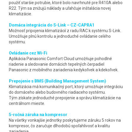
použiť staršie potrubie, ktoré bolo navrhnuté pre R410A alebo
R22. Tým sa znižujú náklady a uľahčuje inštalácia novej
klimatizácie.
Domáca integrácia do S-Link – CZ-CAPRA1
Možnosť pripojenia klimatizácií z radu RAC k systému S-Link.
Umožňuje plnú kontrolu a jednoduché ovládanie celého
systému.
Ovládanie cez Wi-Fi
Aplikácia Panasonic Comfort Cloud umožňuje pohodlné
riadenie a sledovanie domácich tepelných čerpadiel
Panasonic z mobilného zariadenia kedykoľvek a kdekoľvek.
Prepojenie s BMS (Building Management System)
Klimatizácia má komunikačný port, ktorý umožňuje integráciu
do domáceho alebo budovného riadiaceho systému.
Tým získate jednoduché prepojenie a správu klimatizácie na
centrálnom mieste.
5-ročná záruka na kompresor
Na všetky vonkajšie jednotky poskytujeme záruku 5 rokov na
kompresor, čo zaručuje dlhodobú spoľahlivosť a kvalitu
zariadenia.