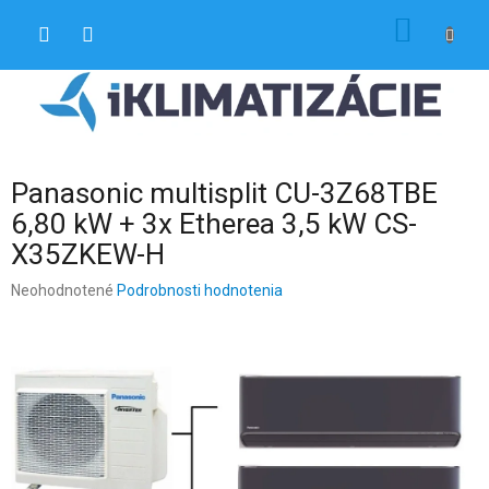
Prejsť
NÁKU
na
obsah
KOŠÍK
Panasonic multisplit CU-3Z68TBE
6,80 kW + 3x Etherea 3,5 kW CS-
X35ZKEW-H
Priemerné
Neohodnotené
Podrobnosti hodnotenia
hodnotenie
produktu
je
0,0
z
5
hviezdičiek.