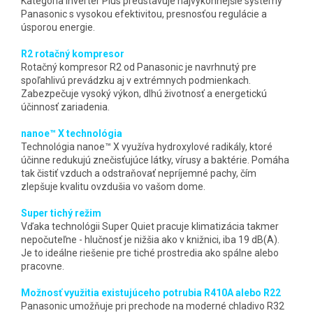
Kategória Inverter Plus predstavuje najvýkonnejšie systémy
Panasonic s vysokou efektivitou, presnosťou regulácie a
úsporou energie.
R2 rotačný kompresor
Rotačný kompresor R2 od Panasonic je navrhnutý pre
spoľahlivú prevádzku aj v extrémnych podmienkach.
Zabezpečuje vysoký výkon, dlhú životnosť a energetickú
účinnosť zariadenia.
nanoe™ X technológia
Technológia nanoe™ X využíva hydroxylové radikály, ktoré
účinne redukujú znečisťujúce látky, vírusy a baktérie. Pomáha
tak čistiť vzduch a odstraňovať nepríjemné pachy, čím
zlepšuje kvalitu ovzdušia vo vašom dome.
Super tichý režim
Vďaka technológii Super Quiet pracuje klimatizácia takmer
nepočuteľne - hlučnosť je nižšia ako v knižnici, iba 19 dB(A).
Je to ideálne riešenie pre tiché prostredia ako spálne alebo
pracovne.
Možnosť využitia existujúceho potrubia R410A alebo R22
Panasonic umožňuje pri prechode na moderné chladivo R32