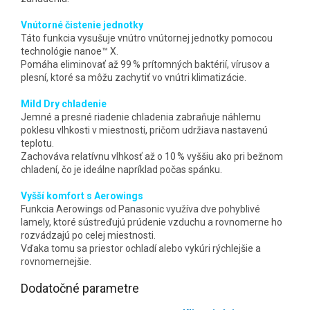
Vnútorné čistenie jednotky
Táto funkcia vysušuje vnútro vnútornej jednotky pomocou
technológie nanoe™ X.
Pomáha eliminovať až 99 % prítomných baktérií, vírusov a
plesní, ktoré sa môžu zachytiť vo vnútri klimatizácie.
Mild Dry chladenie
Jemné a presné riadenie chladenia zabraňuje náhlemu
poklesu vlhkosti v miestnosti, pričom udržiava nastavenú
teplotu.
Zachováva relatívnu vlhkosť až o 10 % vyššiu ako pri bežnom
chladení, čo je ideálne napríklad počas spánku.
Vyšší komfort s Aerowings
Funkcia Aerowings od Panasonic využíva dve pohyblivé
lamely, ktoré sústreďujú prúdenie vzduchu a rovnomerne ho
rozvádzajú po celej miestnosti.
Vďaka tomu sa priestor ochladí alebo vykúri rýchlejšie a
rovnomernejšie.
Dodatočné parametre