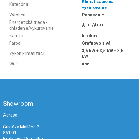
Klimatizácie na
Kategória
:
vykurovanie
Výrobca
:
Panasonic
Energetická trieda -
A+++/A+++
chladenie/vykurovanie
:
Záruka
:
5 rokov
Farba
:
Grafitovo sivá
3,5 kW + 3,5 kW + 3,5
Výkon klimatizácií
:
kW
Wi-Fi
:
áno
Z
á
p
ä
Showroom
t
i
Adresa:
e
Gustáva Mallého 2
851 01
Bratislava-Petržalka