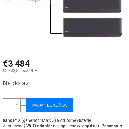
€3 484
€2 832,52 bez DPH
Jednotková
Na dotaz
cena:
PRIDAŤ DO KOŠÍKA
nanoe™ X
(generátor Mark 3) a vnútorné čistenie.
Zabudovaný
Wi-Fi adaptér
na pripojenie cez aplikáciu
Panasonic