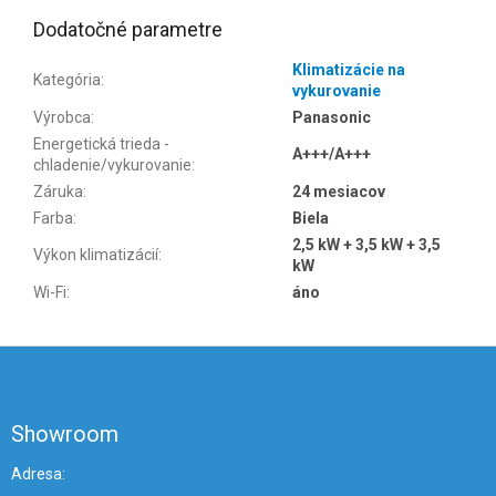
Dodatočné parametre
Klimatizácie na
Kategória
:
vykurovanie
Výrobca
:
Panasonic
Energetická trieda -
A+++/A+++
chladenie/vykurovanie
:
Záruka
:
24 mesiacov
Farba
:
Biela
2,5 kW + 3,5 kW + 3,5
Výkon klimatizácií
:
kW
Wi-Fi
:
áno
Z
á
p
ä
Showroom
t
i
Adresa: