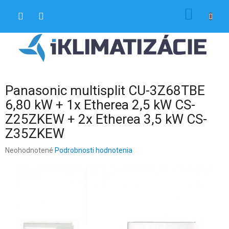
Prejsť
NÁKU
na
obsah
KOŠÍK
Panasonic multisplit CU-3Z68TBE
6,80 kW + 1x Etherea 2,5 kW CS-
Z25ZKEW + 2x Etherea 3,5 kW CS-
Z35ZKEW
Priemerné
Neohodnotené
Podrobnosti hodnotenia
hodnotenie
produktu
je
0,0
z
5
hviezdičiek.