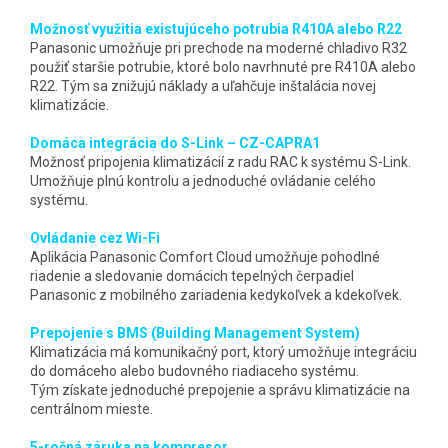
Možnosť využitia existujúceho potrubia R410A alebo R22
Panasonic umožňuje pri prechode na moderné chladivo R32
použiť staršie potrubie, ktoré bolo navrhnuté pre R410A alebo
R22. Tým sa znižujú náklady a uľahčuje inštalácia novej
klimatizácie.
Domáca integrácia do S-Link – CZ-CAPRA1
Možnosť pripojenia klimatizácií z radu RAC k systému S-Link.
Umožňuje plnú kontrolu a jednoduché ovládanie celého
systému.
Ovládanie cez Wi-Fi
Aplikácia Panasonic Comfort Cloud umožňuje pohodlné
riadenie a sledovanie domácich tepelných čerpadiel
Panasonic z mobilného zariadenia kedykoľvek a kdekoľvek.
Prepojenie s BMS (Building Management System)
Klimatizácia má komunikačný port, ktorý umožňuje integráciu
do domáceho alebo budovného riadiaceho systému.
Tým získate jednoduché prepojenie a správu klimatizácie na
centrálnom mieste.
5-ročná záruka na kompresor