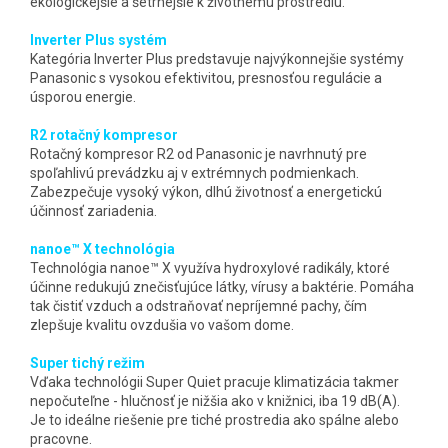
ekologickejšie a šetrnejšie k životnému prostrediu.
Inverter Plus systém
Kategória Inverter Plus predstavuje najvýkonnejšie systémy
Panasonic s vysokou efektivitou, presnosťou regulácie a
úsporou energie.
R2 rotačný kompresor
Rotačný kompresor R2 od Panasonic je navrhnutý pre
spoľahlivú prevádzku aj v extrémnych podmienkach.
Zabezpečuje vysoký výkon, dlhú životnosť a energetickú
účinnosť zariadenia.
nanoe™ X technológia
Technológia nanoe™ X využíva hydroxylové radikály, ktoré
účinne redukujú znečisťujúce látky, vírusy a baktérie. Pomáha
tak čistiť vzduch a odstraňovať nepríjemné pachy, čím
zlepšuje kvalitu ovzdušia vo vašom dome.
Super tichý režim
Vďaka technológii Super Quiet pracuje klimatizácia takmer
nepočuteľne - hlučnosť je nižšia ako v knižnici, iba 19 dB(A).
Je to ideálne riešenie pre tiché prostredia ako spálne alebo
pracovne.