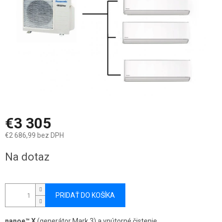
€3 305
€2 686,99 bez DPH
Jednotková
Na dotaz
cena:
PRIDAŤ DO KOŠÍKA
nanoe™ X
(generátor Mark 3) a vnútorné čistenie.