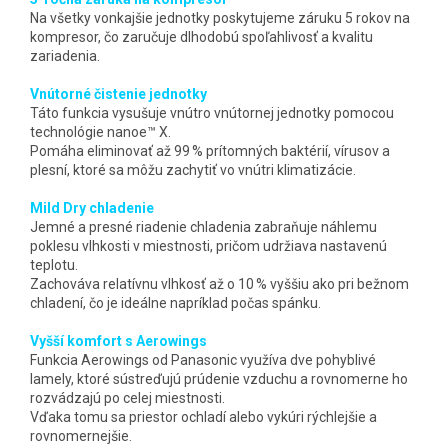
Na všetky vonkajšie jednotky poskytujeme záruku 5 rokov na
kompresor, čo zaručuje dlhodobú spoľahlivosť a kvalitu
zariadenia.
Vnútorné čistenie jednotky
Táto funkcia vysušuje vnútro vnútornej jednotky pomocou
technológie nanoe™ X.
Pomáha eliminovať až 99 % prítomných baktérií, vírusov a
plesní, ktoré sa môžu zachytiť vo vnútri klimatizácie.
Mild Dry chladenie
Jemné a presné riadenie chladenia zabraňuje náhlemu
poklesu vlhkosti v miestnosti, pričom udržiava nastavenú
teplotu.
Zachováva relatívnu vlhkosť až o 10 % vyššiu ako pri bežnom
chladení, čo je ideálne napríklad počas spánku.
Vyšší komfort s Aerowings
Funkcia Aerowings od Panasonic využíva dve pohyblivé
lamely, ktoré sústreďujú prúdenie vzduchu a rovnomerne ho
rozvádzajú po celej miestnosti.
Vďaka tomu sa priestor ochladí alebo vykúri rýchlejšie a
rovnomernejšie.