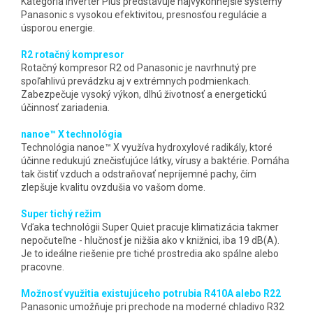
Kategória Inverter Plus predstavuje najvýkonnejšie systémy
Panasonic s vysokou efektivitou, presnosťou regulácie a
úsporou energie.
R2 rotačný kompresor
Rotačný kompresor R2 od Panasonic je navrhnutý pre
spoľahlivú prevádzku aj v extrémnych podmienkach.
Zabezpečuje vysoký výkon, dlhú životnosť a energetickú
účinnosť zariadenia.
nanoe™ X technológia
Technológia nanoe™ X využíva hydroxylové radikály, ktoré
účinne redukujú znečisťujúce látky, vírusy a baktérie. Pomáha
tak čistiť vzduch a odstraňovať nepríjemné pachy, čím
zlepšuje kvalitu ovzdušia vo vašom dome.
Super tichý režim
Vďaka technológii Super Quiet pracuje klimatizácia takmer
nepočuteľne - hlučnosť je nižšia ako v knižnici, iba 19 dB(A).
Je to ideálne riešenie pre tiché prostredia ako spálne alebo
pracovne.
Možnosť využitia existujúceho potrubia R410A alebo R22
Panasonic umožňuje pri prechode na moderné chladivo R32