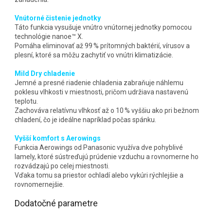
Vnútorné čistenie jednotky
Táto funkcia vysušuje vnútro vnútornej jednotky pomocou
technológie nanoe™ X.
Pomáha eliminovať až 99 % prítomných baktérií, vírusov a
plesní, ktoré sa môžu zachytiť vo vnútri klimatizácie.
Mild Dry chladenie
Jemné a presné riadenie chladenia zabraňuje náhlemu
poklesu vlhkosti v miestnosti, pričom udržiava nastavenú
teplotu.
Zachováva relatívnu vlhkosť až o 10 % vyššiu ako pri bežnom
chladení, čo je ideálne napríklad počas spánku.
Vyšší komfort s Aerowings
Funkcia Aerowings od Panasonic využíva dve pohyblivé
lamely, ktoré sústreďujú prúdenie vzduchu a rovnomerne ho
rozvádzajú po celej miestnosti.
Vďaka tomu sa priestor ochladí alebo vykúri rýchlejšie a
rovnomernejšie.
Dodatočné parametre