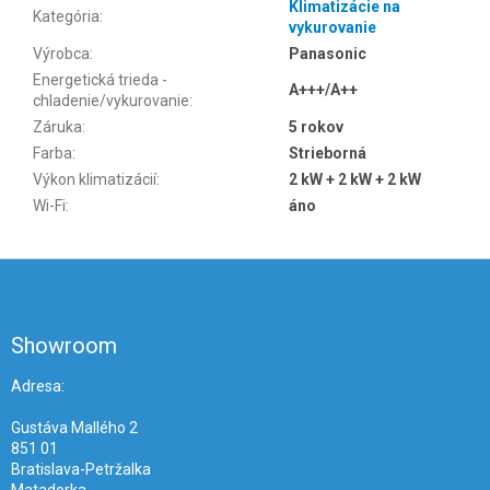
Klimatizácie na
Kategória
:
vykurovanie
Výrobca
:
Panasonic
Energetická trieda -
A+++/A++
chladenie/vykurovanie
:
Záruka
:
5 rokov
Farba
:
Strieborná
Výkon klimatizácií
:
2 kW + 2 kW + 2 kW
Wi-Fi
:
áno
Z
á
p
ä
Showroom
t
i
Adresa:
e
Gustáva Mallého 2
851 01
Bratislava-Petržalka
Matadorka