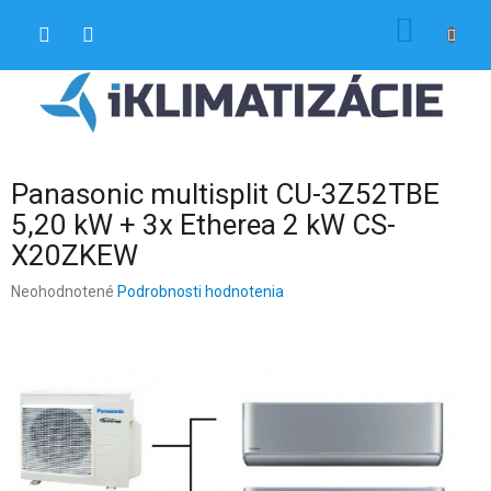
Prejsť
NÁKU
na
obsah
KOŠÍK
Panasonic multisplit CU-3Z52TBE
5,20 kW + 3x Etherea 2 kW CS-
X20ZKEW
Priemerné
Neohodnotené
Podrobnosti hodnotenia
hodnotenie
produktu
je
0,0
z
5
hviezdičiek.