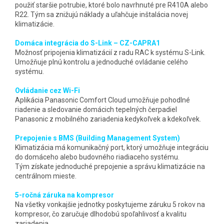
použiť staršie potrubie, ktoré bolo navrhnuté pre R410A alebo
R22. Tým sa znižujú náklady a uľahčuje inštalácia novej
klimatizácie.
Domáca integrácia do S-Link – CZ-CAPRA1
Možnosť pripojenia klimatizácií z radu RAC k systému S-Link.
Umožňuje plnú kontrolu a jednoduché ovládanie celého
systému.
Ovládanie cez Wi-Fi
Aplikácia Panasonic Comfort Cloud umožňuje pohodlné
riadenie a sledovanie domácich tepelných čerpadiel
Panasonic z mobilného zariadenia kedykoľvek a kdekoľvek.
Prepojenie s BMS (Building Management System)
Klimatizácia má komunikačný port, ktorý umožňuje integráciu
do domáceho alebo budovného riadiaceho systému.
Tým získate jednoduché prepojenie a správu klimatizácie na
centrálnom mieste.
5-ročná záruka na kompresor
Na všetky vonkajšie jednotky poskytujeme záruku 5 rokov na
kompresor, čo zaručuje dlhodobú spoľahlivosť a kvalitu
zariadenia.