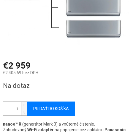
€2 959
€2 405,69 bez DPH
Jednotková
Na dotaz
cena:
PRIDAŤ DO KOŠÍKA
nanoe™ X
(generátor Mark 3) a vnútorné čistenie.
Zabudovaný
Wi-Fi adaptér
na pripojenie cez aplikáciu
Panasonic