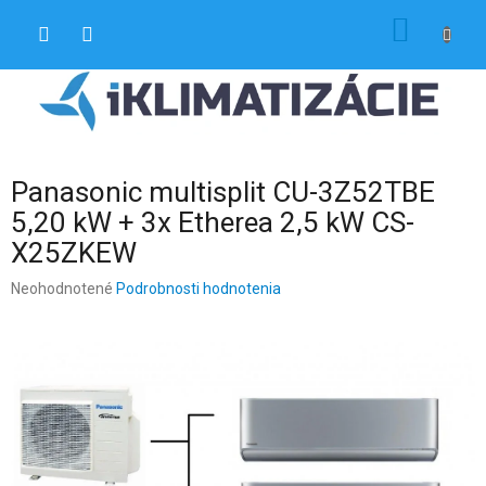
Prejsť
NÁKU
na
obsah
KOŠÍK
Panasonic multisplit CU-3Z52TBE
5,20 kW + 3x Etherea 2,5 kW CS-
X25ZKEW
Priemerné
Neohodnotené
Podrobnosti hodnotenia
hodnotenie
produktu
je
0,0
z
5
hviezdičiek.