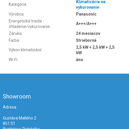
Klimatizácie na
Kategória
:
vykurovanie
Výrobca
:
Panasonic
Energetická trieda -
A+++/A+++
chladenie/vykurovanie
:
Záruka
:
24 mesiacov
Farba
:
Strieborná
2,5 kW + 2,5 kW + 2,5
Výkon klimatizácií
:
kW
Wi-Fi
:
áno
Z
á
p
ä
Showroom
t
i
Adresa:
e
Gustáva Mallého 2
851 01
Bratislava-Petržalka