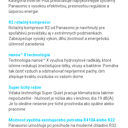
Kategória Inverter Plus predstavuje najvýkonnejšie systémy
Panasonic s vysokou efektivitou, presnosťou regulácie a
úsporou energie.
R2 rotačný kompresor
Rotačný kompresor R2 od Panasonic je navrhnutý pre
spoľahlivú prevádzku aj v extrémnych podmienkach.
Zabezpečuje vysoký výkon, dlhú životnosť a energetickú
účinnosť zariadenia.
nanoe™ X technológia
Technológia nanoe™ X využíva hydroxylové radikály, ktoré
účinne redukujú znečisťujúce látky, vírusy a baktérie. Pomáha
tak čistiť vzduch a odstraňovať nepríjemné pachy, čím
zlepšuje kvalitu ovzdušia vo vašom dome.
Super tichý režim
Vďaka technológii Super Quiet pracuje klimatizácia takmer
nepočuteľne - hlučnosť je nižšia ako v knižnici, iba 19 dB(A).
Je to ideálne riešenie pre tiché prostredia ako spálne alebo
pracovne.
Možnosť využitia existujúceho potrubia R410A alebo R22
Panasonic umožňuje pri prechode na moderné chladivo R32