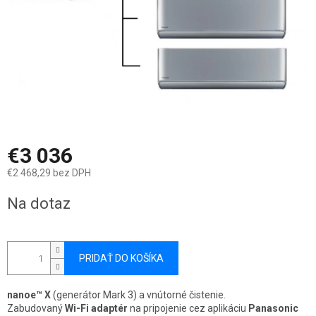
€3 036
€2 468,29 bez DPH
Jednotková
Na dotaz
cena:
PRIDAŤ DO KOŠÍKA
nanoe™ X
(generátor Mark 3) a vnútorné čistenie.
Zabudovaný
Wi-Fi adaptér
na pripojenie cez aplikáciu
Panasonic