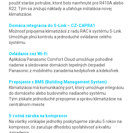
použiť staršie potrubie, ktoré bolo navrhnuté pre R410A alebo
R22. Tým sa znižujú náklady a uľahčuje inštalácia novej
klimatizácie.
Domáca integrácia do S-Link – CZ-CAPRA1
Možnosť pripojenia klimatizácií z radu RAC k systému S-Link.
Umožňuje plnú kontrolu a jednoduché ovládanie celého
systému.
Ovládanie cez Wi-Fi
Aplikácia Panasonic Comfort Cloud umožňuje pohodlné
riadenie a sledovanie domácich tepelných čerpadiel
Panasonic z mobilného zariadenia kedykoľvek a kdekoľvek.
Prepojenie s BMS (Building Management System)
Klimatizácia má komunikačný port, ktorý umožňuje integráciu
do domáceho alebo budovného riadiaceho systému.
Tým získate jednoduché prepojenie a správu klimatizácie na
centrálnom mieste.
5-ročná záruka na kompresor
Na všetky vonkajšie jednotky poskytujeme záruku 5 rokov na
kompresor, čo zaručuje dlhodobú spoľahlivosť a kvalitu
zariadenia.