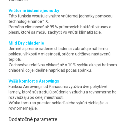
Vnútorné čistenie jednotky
Táto funkcia vysušuje vnútro vnútornej jednotky pomocou
technológie nanoe™ X.
Pomáha eliminovať až 99 % prítomných baktérií, vírusov a
plesní, ktoré sa môžu zachytiť vo vnútri klimatizácie.
Mild Dry chladenie
Jemné a presné riadenie chladenia zabraňuje náhlemu
poklesu vlhkosti v miestnosti, pričom udržiava nastavenú
teplotu.
Zachováva relatívnu vlhkosť až o 10 % vyššiu ako pri bežnom
chladení, čo je ideálne napríklad počas spánku.
Vyšší komfort s Aerowings
Funkcia Aerowings od Panasonic využíva dve pohyblivé
lamely, ktoré sústreďujú prúdenie vzduchu a rovnomerne ho
rozvádzajú po celej miestnosti.
Vďaka tomu sa priestor ochladí alebo vykúri rýchlejšie a
rovnomernejšie.
Dodatočné parametre