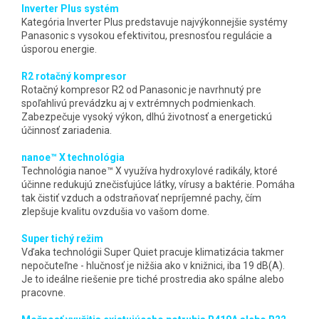
Inverter Plus systém
Kategória Inverter Plus predstavuje najvýkonnejšie systémy
Panasonic s vysokou efektivitou, presnosťou regulácie a
úsporou energie.
R2 rotačný kompresor
Rotačný kompresor R2 od Panasonic je navrhnutý pre
spoľahlivú prevádzku aj v extrémnych podmienkach.
Zabezpečuje vysoký výkon, dlhú životnosť a energetickú
účinnosť zariadenia.
nanoe™ X technológia
Technológia nanoe™ X využíva hydroxylové radikály, ktoré
účinne redukujú znečisťujúce látky, vírusy a baktérie. Pomáha
tak čistiť vzduch a odstraňovať nepríjemné pachy, čím
zlepšuje kvalitu ovzdušia vo vašom dome.
Super tichý režim
Vďaka technológii Super Quiet pracuje klimatizácia takmer
nepočuteľne - hlučnosť je nižšia ako v knižnici, iba 19 dB(A).
Je to ideálne riešenie pre tiché prostredia ako spálne alebo
pracovne.