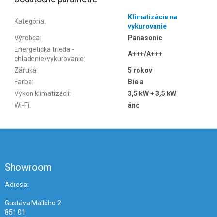
Klimatizácie na
Kategória
:
vykurovanie
Výrobca
:
Panasonic
Energetická trieda -
A+++/A+++
chladenie/vykurovanie
:
Záruka
:
5 rokov
Farba
:
Biela
Výkon klimatizácií
:
3,5 kW + 3,5 kW
Wi-Fi
:
áno
Z
á
p
ä
Showroom
t
i
Adresa:
e
Gustáva Mallého 2
851 01