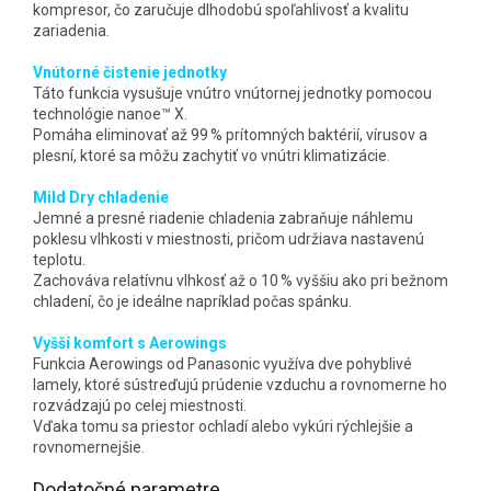
kompresor, čo zaručuje dlhodobú spoľahlivosť a kvalitu
zariadenia.
Vnútorné čistenie jednotky
Táto funkcia vysušuje vnútro vnútornej jednotky pomocou
technológie nanoe™ X.
Pomáha eliminovať až 99 % prítomných baktérií, vírusov a
plesní, ktoré sa môžu zachytiť vo vnútri klimatizácie.
Mild Dry chladenie
Jemné a presné riadenie chladenia zabraňuje náhlemu
poklesu vlhkosti v miestnosti, pričom udržiava nastavenú
teplotu.
Zachováva relatívnu vlhkosť až o 10 % vyššiu ako pri bežnom
chladení, čo je ideálne napríklad počas spánku.
Vyšší komfort s Aerowings
Funkcia Aerowings od Panasonic využíva dve pohyblivé
lamely, ktoré sústreďujú prúdenie vzduchu a rovnomerne ho
rozvádzajú po celej miestnosti.
Vďaka tomu sa priestor ochladí alebo vykúri rýchlejšie a
rovnomernejšie.
Dodatočné parametre