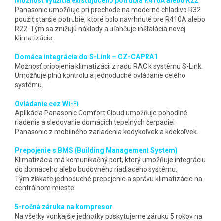
Možnosť využitia existujúceho potrubia R410A alebo R22
Panasonic umožňuje pri prechode na moderné chladivo R32
použiť staršie potrubie, ktoré bolo navrhnuté pre R410A alebo
R22. Tým sa znižujú náklady a uľahčuje inštalácia novej
klimatizácie.
Domáca integrácia do S-Link – CZ-CAPRA1
Možnosť pripojenia klimatizácií z radu RAC k systému S-Link.
Umožňuje plnú kontrolu a jednoduché ovládanie celého
systému.
Ovládanie cez Wi-Fi
Aplikácia Panasonic Comfort Cloud umožňuje pohodlné
riadenie a sledovanie domácich tepelných čerpadiel
Panasonic z mobilného zariadenia kedykoľvek a kdekoľvek.
Prepojenie s BMS (Building Management System)
Klimatizácia má komunikačný port, ktorý umožňuje integráciu
do domáceho alebo budovného riadiaceho systému.
Tým získate jednoduché prepojenie a správu klimatizácie na
centrálnom mieste.
5-ročná záruka na kompresor
Na všetky vonkajšie jednotky poskytujeme záruku 5 rokov na