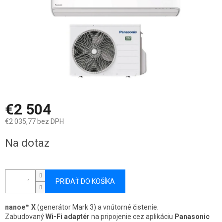
€2 504
€2 035,77 bez DPH
Jednotková
Na dotaz
cena:
PRIDAŤ DO KOŠÍKA
nanoe™ X
(generátor Mark 3) a vnútorné čistenie.
Zabudovaný
Wi-Fi adaptér
na pripojenie cez aplikáciu
Panasonic