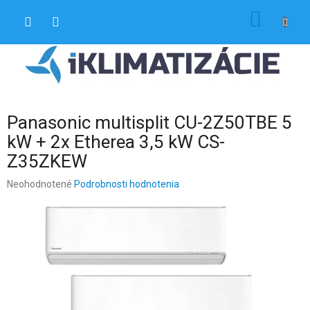
Prejsť
NÁKU
na
obsah
KOŠÍK
Panasonic multisplit CU-2Z50TBE 5
kW + 2x Etherea 3,5 kW CS-
Z35ZKEW
Priemerné
Neohodnotené
Podrobnosti hodnotenia
hodnotenie
produktu
je
0,0
z
5
hviezdičiek.