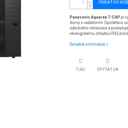
PRIDAŤ DO KOŠ
Panasonic Aquarea T-CAP
je v
domy s radiátormi. Spoľahlivo ud
záložného ohrievača a poskytuje
ekologickému chladivu R32 priná
Detailné informácie
TLAČ
OPÝTAŤ SA