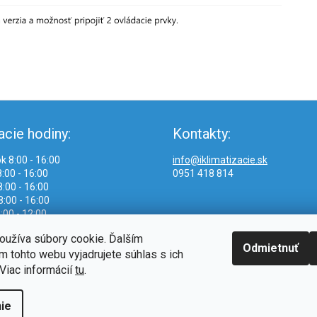
acie hodiny:
Kontakty:
k 8:00 - 16:00
info@iklimatizacie.sk
:00 - 16:00
0951 418 814
:00 - 16:00
8:00 - 16:00
:00 - 12:00
oužíva súbory cookie. Ďalším
Odmietnuť
 tohto webu vyjadrujete súhlas s ich
Viac informácií
tu
.
ie
.
Upraviť nastavenie cookies