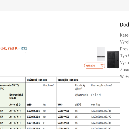
Dod
Kate
Výro
Prev
Typ 
Vyku
Záso
Wi-Fi