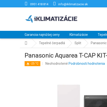
Prejsť
0951 418 814
info@iklimatizacie.sk
na
obsah
Garancia najnižšej ceny
Klimatizácie
Tepel
Domov
Tepelné čerpadlá
Split
Panasonic
Panasonic Aquarea T-CAP K
Priemerné
Neohodnotené
Podrobnosti hodnotenia
-25 °C
hodnotenie
produktu
je
0,0
z
5
hviezdičiek.