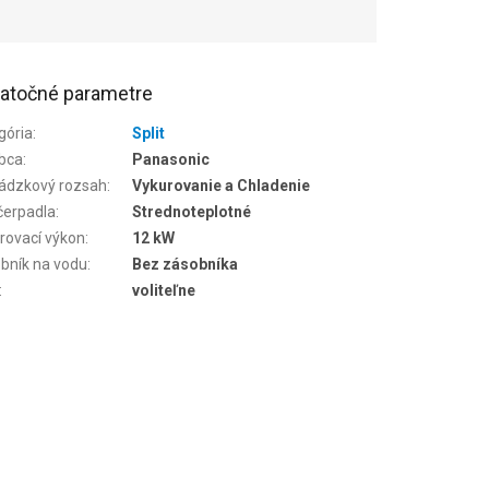
atočné parametre
gória
:
Split
bca
:
Panasonic
ádzkový rozsah
:
Vykurovanie a Chladenie
čerpadla
:
Strednoteplotné
rovací výkon
:
12 kW
bník na vodu
:
Bez zásobníka
:
voliteľne