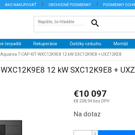
AKO NAKUPOVAŤ
OBCHODNÉ PODMIENKY
PODMIENKY OCH
né čerpadlá
Rekuperácie
Čističky vzduchu
Montáž
 Aquarea T-CAP KIT-WXC12K9E8 12 kW SXC12K9E8 + UXZ12KE8
IT-WXC12K9E8 12 kW SXC12K9E8 + UX
€10 097
€8 208,94 bez DPH
Jednotková
Na dotaz
cena: