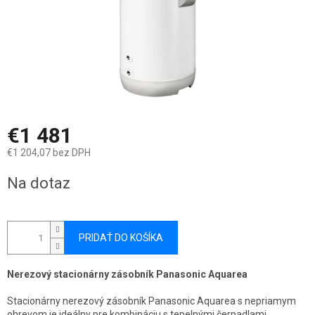
€1 481
€1 204,07 bez DPH
Jednotková
Na dotaz
cena:
PRIDAŤ DO KOŠÍKA
Nerezový stacionárny zásobník Panasonic Aquarea
Stacionárny nerezový zásobník Panasonic Aquarea s nepriamym
ohrevom je ideálny pre kombináciu s tepelnými čerpadlami.