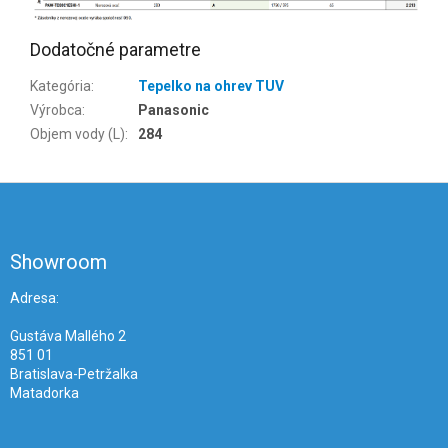
Dodatočné parametre
Kategória
:
Tepelko na ohrev TUV
Výrobca
:
Panasonic
Objem vody (L)
:
284
Z
á
p
ä
Showroom
t
i
Adresa:
e
Gustáva Mallého 2
851 01
Bratislava-Petržalka
Matadorka