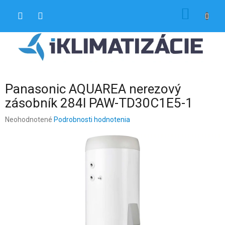
Prejsť
NÁKU
na
obsah
KOŠÍK
Panasonic AQUAREA nerezový
zásobník 284l PAW-TD30C1E5-1
Priemerné
Neohodnotené
Podrobnosti hodnotenia
hodnotenie
produktu
je
0,0
z
5
hviezdičiek.