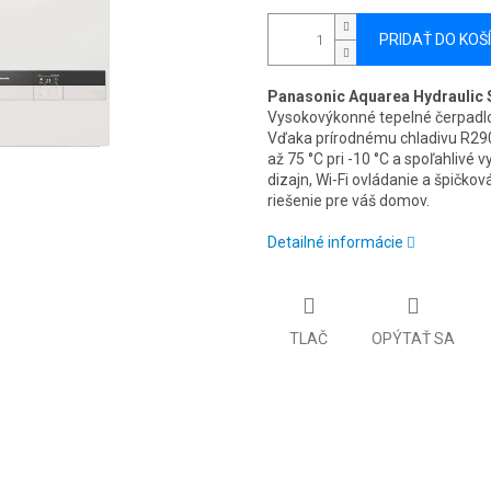
PRIDAŤ DO KOŠ
Panasonic Aquarea Hydraulic S
Vysokovýkonné tepelné čerpadlo 
Vďaka prírodnému chladivu R290
až 75 °C pri -10 °C a spoľahlivé 
dizajn, Wi-Fi ovládanie a špičk
riešenie pre váš domov.
Detailné informácie
TLAČ
OPÝTAŤ SA