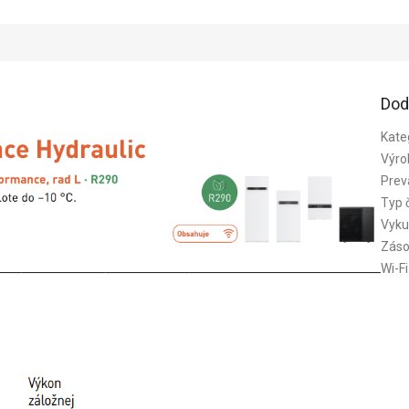
Dod
Kate
Výro
Prev
Typ 
Vyku
Záso
Wi-Fi