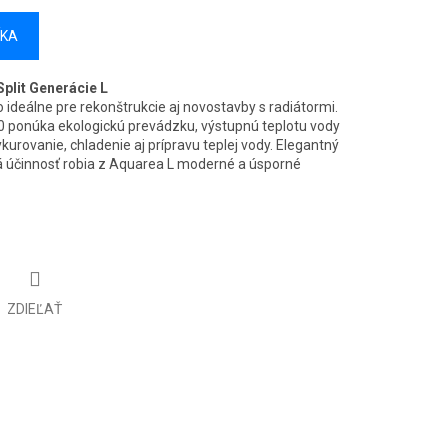
ÍKA
plit Generácie L
ideálne pre rekonštrukcie aj novostavby s radiátormi.
 ponúka ekologickú prevádzku, výstupnú teplotu vody
vykurovanie, chladenie aj prípravu teplej vody. Elegantný
ová účinnosť robia z Aquarea L moderné a úsporné
ZDIEĽAŤ