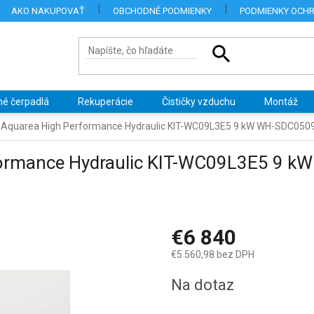
AKO NAKUPOVAŤ
OBCHODNÉ PODMIENKY
PODMIENKY OCH
né čerpadlá
Rekuperácie
Čističky vzduchu
Montáž
 Aquarea High Performance Hydraulic KIT-WC09L3E5 9 kW WH-SDC05
formance Hydraulic KIT-WC09L3E5 9 
€6 840
€5 560,98 bez DPH
Jednotková
Na dotaz
cena: