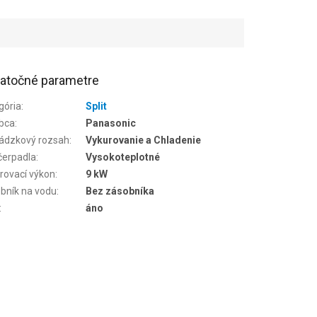
atočné parametre
gória
:
Split
bca
:
Panasonic
ádzkový rozsah
:
Vykurovanie a Chladenie
čerpadla
:
Vysokoteplotné
rovací výkon
:
9 kW
bník na vodu
:
Bez zásobníka
:
áno