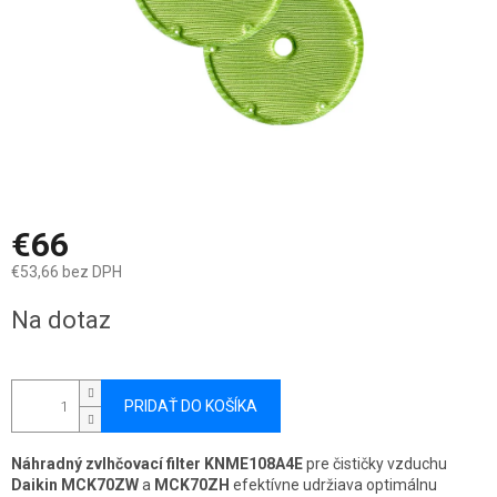
€66
€53,66 bez DPH
Jednotková
Na dotaz
cena:
PRIDAŤ DO KOŠÍKA
Náhradný zvlhčovací filter KNME108A4E
pre čističky vzduchu
Daikin MCK70ZW
a
MCK70ZH
efektívne udržiava optimálnu