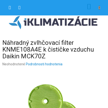
Prejsť
NÁKU
na
obsah
KOŠÍK
Náhradný zvlhčovací filter
KNME108A4E k čističke vzduchu
Daikin MCK70Z
Priemerné
Neohodnotené
Podrobnosti hodnotenia
hodnotenie
produktu
je
0,0
z
5
hviezdičiek.