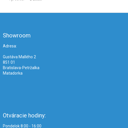
Z
á
p
ä
Showroom
t
i
Adresa:
e
Gustáva Mallého 2
851 01
Bratislava-Petržalka
Matadorka
Otváracie hodiny:
Pondelok 8:00 - 16:00