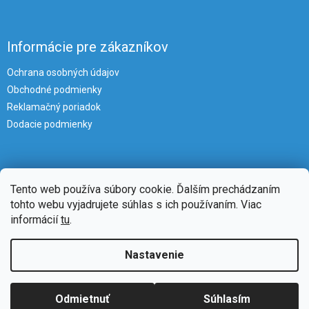
Informácie pre zákazníkov
Ochrana osobných údajov
Obchodné podmienky
Reklamačný poriadok
Dodacie podmienky
Tento web používa súbory cookie. Ďalším prechádzaním
tohto webu vyjadrujete súhlas s ich používaním. Viac
informácií
tu
.
Vytvoril Shoptet
Nastavenie
Copyright 2026
iKlimatizacie
. Všetky práva vyhradené.
Upraviť
Odmietnuť
Súhlasím
nastavenie cookies