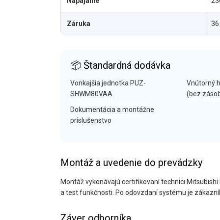
Napájanie
23
Záruka
36
📦 Štandardná dodávka
Vonkajšia jednotka PUZ-
Vnútorný 
SHWM80VAA
(bez záso
Dokumentácia a montážne
príslušenstvo
Montáž a uvedenie do prevádzky
Montáž vykonávajú certifikovaní technici Mitsubishi 
a test funkčnosti. Po odovzdaní systému je zákazní
Záver odborníka