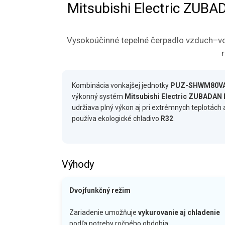
Mitsubishi Electric ZU
Vysokoúčinné tepelné čerpadlo vzduch–vod
Kombinácia vonkajšej jednotky
PUZ-SHWM80V
výkonný systém
Mitsubishi Electric ZUBADAN 
udržiava plný výkon aj pri extrémnych teplotác
používa ekologické chladivo
R32
.
Výhody
Dvojfunkčný režim
Zariadenie umožňuje
vykurovanie aj chladenie
podľa potreby ročného obdobia.