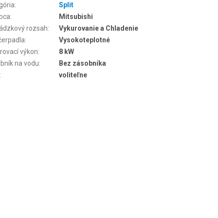
gória
:
Split
bca
:
Mitsubishi
ádzkový rozsah
:
Vykurovanie a Chladenie
čerpadla
:
Vysokoteplotné
rovací výkon
:
8 kW
bník na vodu
:
Bez zásobníka
:
voliteľne