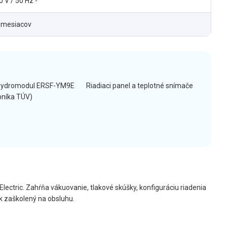
0 V / 50 Hz -
 mesiacov
hydromodul ERSF-YM9E
Riadiaci panel a teplotné snímače
bníka TÚV)
Electric. Zahŕňa vákuovanie, tlakové skúšky, konfiguráciu riadenia
k zaškolený na obsluhu.