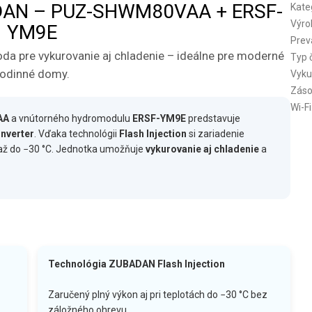
BADAN – PUZ-SHWM80VAA + ERSF-
Kate
Výro
YM9E
Prev
a pre vykurovanie aj chladenie – ideálne pre moderné
Typ 
rodinné domy.
Vyku
Záso
Wi-Fi
AA
a vnútorného hydromodulu
ERSF-YM9E
predstavuje
Inverter
. Vďaka technológii
Flash Injection
si zariadenie
h až do −30 °C. Jednotka umožňuje
vykurovanie aj chladenie
a
Technológia ZUBADAN Flash Injection
Zaručený plný výkon aj pri teplotách do −30 °C bez
záložného ohrevu.