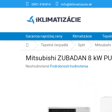
Prejsť
0951 418 814
info@iklimatizacie.sk
na
obsah
Garancia najnižšej ceny
Klimatizácie
Tepel
Domov
Tepelné čerpadlá
Split
Mitsubis
Mitsubishi ZUBADAN 8 kW 
Priemerné
Neohodnotené
Podrobnosti hodnotenia
hodnotenie
produktu
je
0,0
z
5
hviezdičiek.