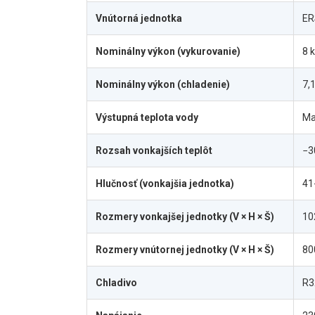
Vnútorná jednotka
ER
Nominálny výkon (vykurovanie)
8 
Nominálny výkon (chladenie)
7,
Výstupná teplota vody
Ma
Rozsah vonkajších teplôt
−3
Hlučnosť (vonkajšia jednotka)
41
Rozmery vonkajšej jednotky (V × H × Š)
10
Rozmery vnútornej jednotky (V × H × Š)
80
Chladivo
R3