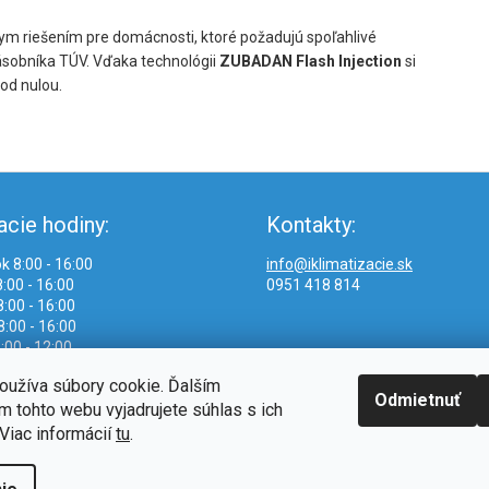
nym riešením pre domácnosti, ktoré požadujú spoľahlivé
ásobníka TÚV. Vďaka technológii
ZUBADAN Flash Injection
si
od nulou.
acie hodiny:
Kontakty:
k 8:00 - 16:00
info@iklimatizacie.sk
:00 - 16:00
0951 418 814
:00 - 16:00
8:00 - 16:00
:00 - 12:00
oužíva súbory cookie. Ďalším
Odmietnuť
 tohto webu vyjadrujete súhlas s ich
Viac informácií
tu
.