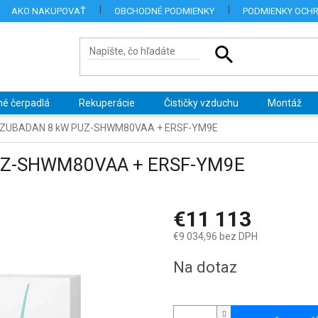
AKO NAKUPOVAŤ
OBCHODNÉ PODMIENKY
PODMIENKY OCH
né čerpadlá
Rekuperácie
Čističky vzduchu
Montáž
hi ZUBADAN 8 kW PUZ-SHWM80VAA + ERSF-YM9E
PUZ-SHWM80VAA + ERSF-YM9E
€11 113
€9 034,96 bez DPH
Jednotková
Na dotaz
cena: