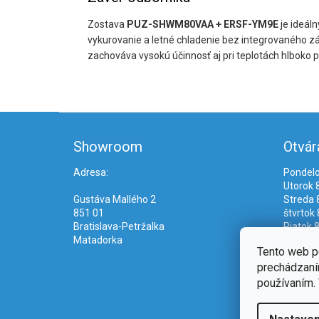
Zostava
PUZ-SHWM80VAA + ERSF-YM9E
je ideál
vykurovanie a letné chladenie bez integrovaného z
zachováva vysokú účinnosť aj pri teplotách hlboko p
Z
á
Showroom
Otvár
p
ä
Adresa:
Pondelo
t
Utorok 8
i
Gustáva Mallého 2
Streda 8
e
851 01
štvrtok 
Bratislava-Petržalka
Piatok 8
Matadorka
Tento web p
prechádzaním
používaním. 