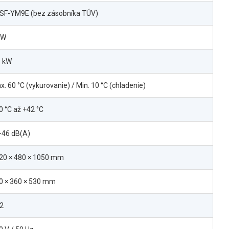
SF-YM9E (bez zásobníka TÚV)
kW
1 kW
x. 60 °C (vykurovanie) / Min. 10 °C (chladenie)
0 °C až +42 °C
-46 dB(A)
20 × 480 × 1050 mm
0 × 360 × 530 mm
2