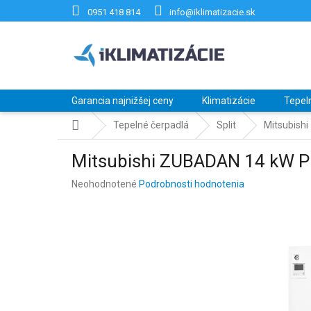
Prejsť
0951 418 814
info@iklimatizacie.sk
na
obsah
Garancia najnižšej ceny
Klimatizácie
Tepel
Domov
Tepelné čerpadlá
Split
Mitsubis
Mitsubishi ZUBADAN 14 kW
Priemerné
Neohodnotené
Podrobnosti hodnotenia
hodnotenie
produktu
je
0,0
z
5
hviezdičiek.