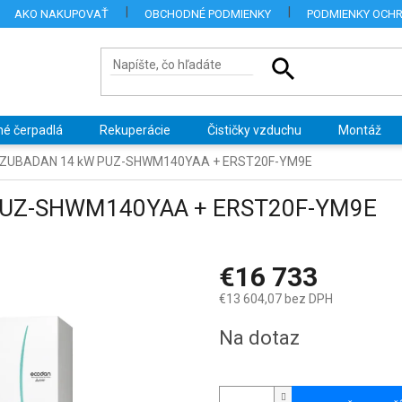
AKO NAKUPOVAŤ
OBCHODNÉ PODMIENKY
PODMIENKY OCH
né čerpadlá
Rekuperácie
Čističky vzduchu
Montáž
hi ZUBADAN 14 kW PUZ-SHWM140YAA + ERST20F-YM9E
 PUZ-SHWM140YAA + ERST20F-YM9E
€16 733
€13 604,07 bez DPH
Jednotková
Na dotaz
cena: