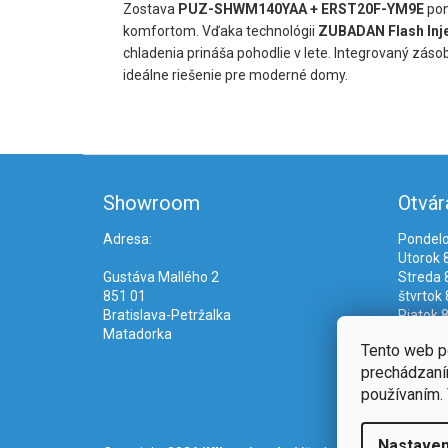
Zostava
PUZ-SHWM140YAA + ERST20F-YM9E
pon
komfortom. Vďaka technológii
ZUBADAN Flash Inj
chladenia prináša pohodlie v lete. Integrovaný záso
ideálne riešenie pre moderné domy.
Z
á
Showroom
Otvár
p
ä
Adresa:
Pondelo
t
Utorok 8
i
Gustáva Mallého 2
Streda 8
e
851 01
štvrtok 
Bratislava-Petržalka
Piatok 8
Matadorka
Tento web p
prechádzaním
používaním. 
Nastaven