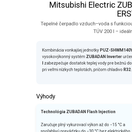
Mitsubishi Electric
ERS
Tepelné čerpadlo vzduch–voda s funkciou
TÚV 200 l – ideá
Kombinácia vonkajšej jednotky
PUZ-SHWM140
vysokovýkonný systém
ZUBADAN Inverter
urče
l
zabezpečuje dostatok teplej vody pre bežnú d
pri veľmi nízkych teplotách, pričom chladivo
R32
Výhody
Technológia ZUBADAN Flash Injection
Zaručuje plný vykurovací výkon až do −15 °C a
spoľahlivú prevádzku do −30 °C bez elektrického