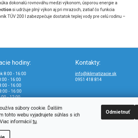
úka dokonalú rovnováhu medzi výkonom, úsporou energie a
ection
si udržuje plný výkon aj pri mrazoch, zatiaľ čo funkcia
bník TÚV 200 l zabezpečuje dostatok teplej vody pre celú rodinu –
acie hodiny:
Kontakty:
k 8:00 - 16:00
info@iklimatizacie.sk
:00 - 16:00
0951 418 814
:00 - 16:00
8:00 - 16:00
:00 - 12:00
oužíva súbory cookie. Ďalším
Odmietnuť
 tohto webu vyjadrujete súhlas s ich
Viac informácií
tu
.
ie