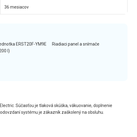
36 mesiacov
jednotka ERST20F-YM9E
Riadiaci panel a snímače
200 l)
Electric. Súčasťou je tlaková skúška, vákuovanie, doplnenie
Po odovzdaní systému je zákazník zaškolený na obsluhu.