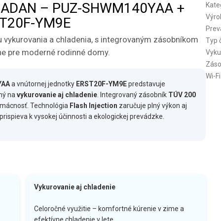
 ZUBADAN – PUZ-SHWM140YAA +
Kate
Výro
T20F-YM9E
Prev
 vykurovania a chladenia, s integrovaným zásobníkom
Typ 
lne pre moderné rodinné domy.
Vyku
Záso
Wi-Fi
YAA
a vnútornej jednotky
ERST20F-YM9E
predstavuje
ný na
vykurovanie aj chladenie
. Integrovaný zásobník
TÚV 200
omácnosť. Technológia
Flash Injection
zaručuje plný výkon aj
prispieva k vysokej účinnosti a ekologickej prevádzke.
Vykurovanie aj chladenie
Celoročné využitie – komfortné kúrenie v zime a
efektívne chladenie v lete.