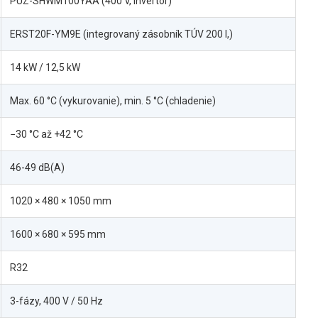
PUZ-SHWM100YAA (400 V, invertor)
ERST20F-YM9E (integrovaný zásobník TÚV 200 l,)
14 kW / 12,5 kW
Max. 60 °C (vykurovanie), min. 5 °C (chladenie)
−30 °C až +42 °C
46-49 dB(A)
1020 × 480 × 1050 mm
1600 × 680 × 595 mm
R32
3-fázy, 400 V / 50 Hz