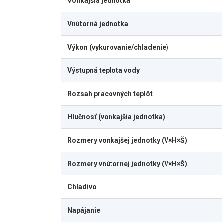
Vonkajšia jednotka
Vnútorná jednotka
Výkon (vykurovanie/chladenie)
Výstupná teplota vody
Rozsah pracovných teplôt
Hlučnosť (vonkajšia jednotka)
Rozmery vonkajšej jednotky (V×H×Š)
Rozmery vnútornej jednotky (V×H×Š)
Chladivo
Napájanie