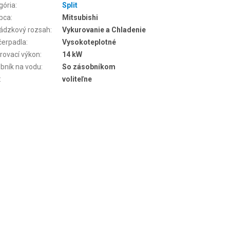
gória
:
Split
bca
:
Mitsubishi
ádzkový rozsah
:
Vykurovanie a Chladenie
čerpadla
:
Vysokoteplotné
rovací výkon
:
14 kW
bník na vodu
:
So zásobníkom
:
voliteľne