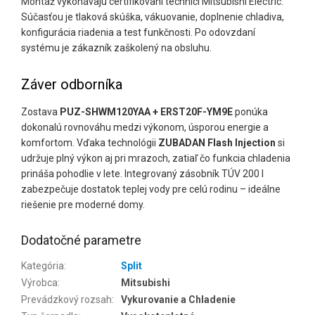
Montáž vykonávajú certifikovaní technici Mitsubishi Electric.
Súčasťou je tlaková skúška, vákuovanie, doplnenie chladiva,
konfigurácia riadenia a test funkčnosti. Po odovzdaní
systému je zákazník zaškolený na obsluhu.
Záver odborníka
Zostava
PUZ-SHWM120YAA + ERST20F-YM9E
ponúka
dokonalú rovnováhu medzi výkonom, úsporou energie a
komfortom. Vďaka technológii
ZUBADAN Flash Injection
si
udržuje plný výkon aj pri mrazoch, zatiaľ čo funkcia chladenia
prináša pohodlie v lete. Integrovaný zásobník TÚV 200 l
zabezpečuje dostatok teplej vody pre celú rodinu – ideálne
riešenie pre moderné domy.
Dodatočné parametre
Kategória
:
Split
Výrobca
:
Mitsubishi
Prevádzkový rozsah
:
Vykurovanie a Chladenie