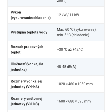
200 l,)
Výkon
12 kW / 11 kW
(vykurovanie/chladenie)
Max. 60 °C (vykurovanie),
Výstupná teplota vody
min. 5 °C (chladenie)
Rozsah pracovných
−30 °C až +42 °C
teplôt
Hlučnosť (vonkajšia
45-48 dB(A)
jednotka)
Rozmery vonkajšej
1020 × 480 × 1050 mm
jednotky (V×H×Š)
Rozmery vnútornej
1600 × 680 × 595 mm
jednotky (V×H×Š)