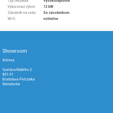
Typ čerpadla
:
Vysokoteplotné
Vykurovací výkon
:
12 kW
Zásobník na vodu
:
So zásobníkom
Wi-Fi
:
voliteľne
Z
á
p
ä
Showroom
t
i
Adresa:
e
Gustáva Mallého 2
851 01
Bratislava-Petržalka
Matadorka