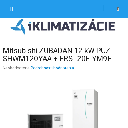
Prejsť
NÁKU
na
obsah
KOŠÍK
Mitsubishi ZUBADAN 12 kW PUZ-
SHWM120YAA + ERST20F-YM9E
Priemerné
Neohodnotené
Podrobnosti hodnotenia
hodnotenie
produktu
je
0,0
z
5
hviezdičiek.