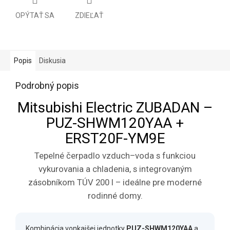
OPÝTAŤ SA
ZDIEĽAŤ
Popis
Diskusia
Podrobný popis
Mitsubishi Electric ZUBADAN –
PUZ-SHWM120YAA +
ERST20F-YM9E
Tepelné čerpadlo vzduch–voda s funkciou
vykurovania a chladenia, s integrovaným
zásobníkom TÚV 200 l – ideálne pre moderné
rodinné domy.
Kombinácia vonkajšej jednotky
PUZ-SHWM120YAA
a