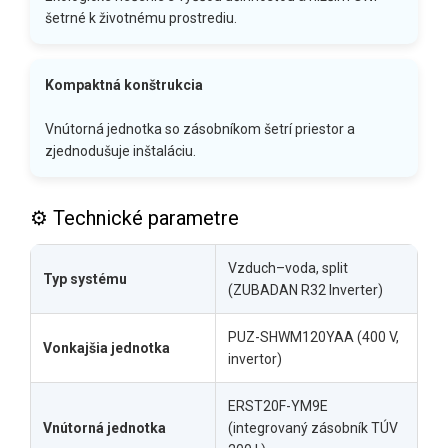
šetrné k životnému prostrediu.
Kompaktná konštrukcia
Vnútorná jednotka so zásobníkom šetrí priestor a
zjednodušuje inštaláciu.
⚙️ Technické parametre
Vzduch–voda, split
Typ systému
(ZUBADAN R32 Inverter)
PUZ-SHWM120YAA (400 V,
Vonkajšia jednotka
invertor)
ERST20F-YM9E
Vnútorná jednotka
(integrovaný zásobník TÚV