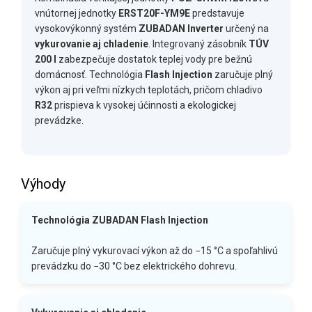
vnútornej jednotky
ERST20F-YM9E
predstavuje
vysokovýkonný systém
ZUBADAN Inverter
určený na
vykurovanie aj chladenie
. Integrovaný zásobník
TÚV
200 l
zabezpečuje dostatok teplej vody pre bežnú
domácnosť. Technológia
Flash Injection
zaručuje plný
výkon aj pri veľmi nízkych teplotách, pričom chladivo
R32
prispieva k vysokej účinnosti a ekologickej
prevádzke.
Výhody
Technológia ZUBADAN Flash Injection
Zaručuje plný vykurovací výkon až do −15 °C a spoľahlivú
prevádzku do −30 °C bez elektrického dohrevu.