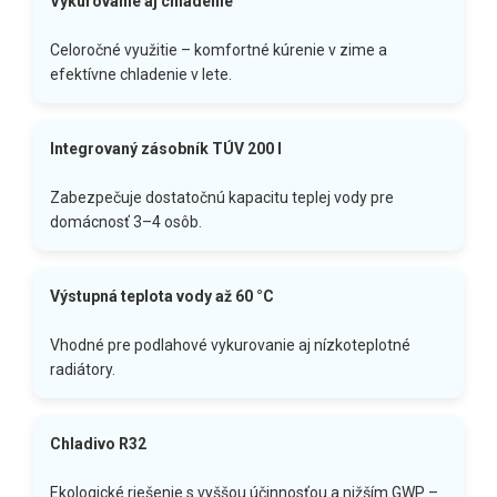
Vykurovanie aj chladenie
Celoročné využitie – komfortné kúrenie v zime a
efektívne chladenie v lete.
Integrovaný zásobník TÚV 200 l
Zabezpečuje dostatočnú kapacitu teplej vody pre
domácnosť 3–4 osôb.
Výstupná teplota vody až 60 °C
Vhodné pre podlahové vykurovanie aj nízkoteplotné
radiátory.
Chladivo R32
Ekologické riešenie s vyššou účinnosťou a nižším GWP –