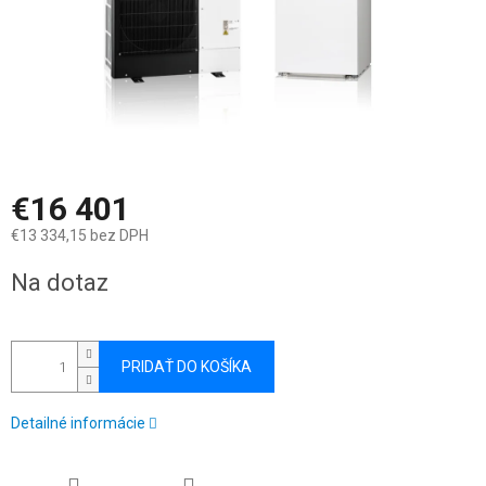
€16 401
€13 334,15 bez DPH
Jednotková
Na dotaz
cena:
PRIDAŤ DO KOŠÍKA
Detailné informácie