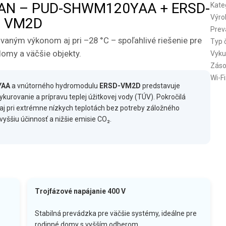
BADAN – PUD-SHWM120YAA + ERSD-
Kate
Výro
VM2D
Prev
aným výkonom aj pri –28 °C – spoľahlivé riešenie pre
Typ 
omy a väčšie objekty.
Vyku
Záso
Wi-Fi
YAA
a vnútorného hydromodulu
ERSD-VM2D
predstavuje
kurovanie a prípravu teplej úžitkovej vody (TÚV). Pokročilá
aj pri extrémne nízkych teplotách bez potreby záložného
vyššiu účinnosť a nižšie emisie CO₂.
Trojfázové napájanie 400 V
Stabilná prevádzka pre väčšie systémy, ideálne pre
rodinné domy s vyšším odberom.