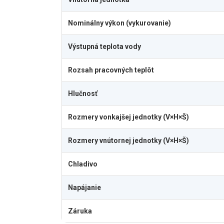
Nominálny výkon (vykurovanie)
Výstupná teplota vody
Rozsah pracovných teplôt
Hlučnosť
Rozmery vonkajšej jednotky (V×H×Š)
Rozmery vnútornej jednotky (V×H×Š)
Chladivo
Napájanie
Záruka