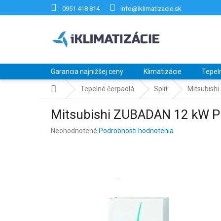
Prejsť
0951 418 814
info@iklimatizacie.sk
na
obsah
Garancia najnižšej ceny
Klimatizácie
Tepel
Domov
Tepelné čerpadlá
Split
Mitsubis
Mitsubishi ZUBADAN 12 kW
Priemerné
Neohodnotené
Podrobnosti hodnotenia
hodnotenie
produktu
je
0,0
z
5
hviezdičiek.