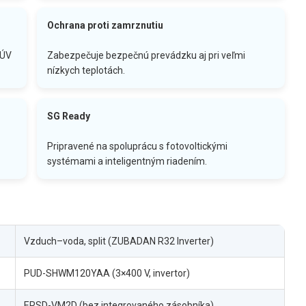
Ochrana proti zamrznutiu
TÚV
Zabezpečuje bezpečnú prevádzku aj pri veľmi
nízkych teplotách.
SG Ready
Pripravené na spoluprácu s fotovoltickými
systémami a inteligentným riadením.
Vzduch–voda, split (ZUBADAN R32 Inverter)
PUD-SHWM120YAA (3×400 V, invertor)
ERSD-VM2D (bez integrovaného zásobníka)