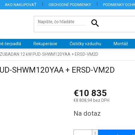
AKO NAKUPOVAŤ
OBCHODNÉ PODMIENKY
PODMIENKY OCH
né čerpadlá
Rekuperácie
Čističky vzduchu
Montáž
hi ZUBADAN 12 kW PUD-SHWM120YAA + ERSD-VM2D
 PUD-SHWM120YAA + ERSD-VM2D
€10 835
€8 808,94 bez DPH
Jednotková
Na dotaz
cena: