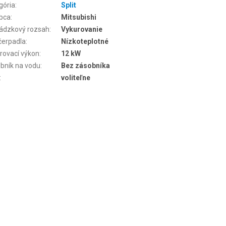
gória
:
Split
bca
:
Mitsubishi
ádzkový rozsah
:
Vykurovanie
čerpadla
:
Nízkoteplotné
rovací výkon
:
12 kW
bník na vodu
:
Bez zásobníka
:
voliteľne