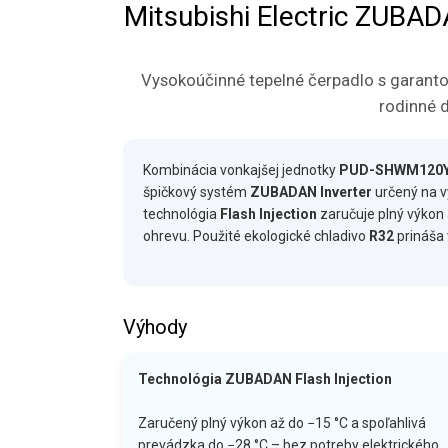
Mitsubishi Electric ZU
Vysokoúčinné tepelné čerpadlo s garantov
rodinné d
Kombinácia vonkajšej jednotky
PUD-SHWM120
špičkový systém
ZUBADAN Inverter
určený na vy
technológia
Flash Injection
zaručuje plný výkon 
ohrevu. Použité ekologické chladivo
R32
prináša 
Výhody
Technológia ZUBADAN Flash Injection
Zaručený plný výkon až do −15 °C a spoľahlivá
prevádzka do −28 °C – bez potreby elektrického