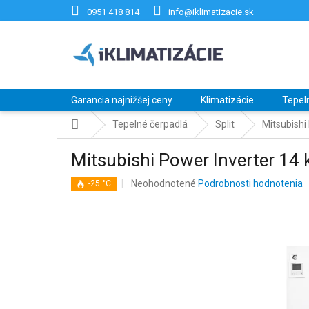
Prejsť
0951 418 814
info@iklimatizacie.sk
na
obsah
Garancia najnižšej ceny
Klimatizácie
Tepel
Domov
Tepelné čerpadlá
Split
Mitsubish
Mitsubishi Power Inverter
Priemerné
Neohodnotené
Podrobnosti hodnotenia
-25 °C
hodnotenie
produktu
je
0,0
z
5
hviezdičiek.