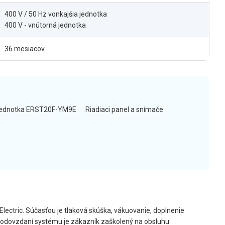
400 V / 50 Hz vonkajšia jednotka
400 V - vnútorná jednotka
36 mesiacov
jednotka ERST20F-YM9E
Riadiaci panel a snímače
Electric. Súčasťou je tlaková skúška, vákuovanie, doplnenie
Po odovzdaní systému je zákazník zaškolený na obsluhu.