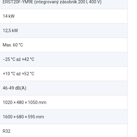
ERST20F-YM9E (integrovaný zásobník 200 l, 400 V)
14 kW
12,5 kW
Max. 60 °C
−25 °C až +42 °C
+10 °C až +52 °C
46-49 dB(A)
1020 × 480 × 1050 mm
1600 × 680 × 595 mm
R32