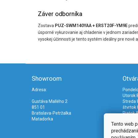
Záver odborníka
Zostava
PUZ-SWM140YAA + ERST20F-YM9E
preds
úsporné vykurovanie aj chladenie v jednom zariaden
vysokej účinnosti je tento systém ideálny pre nové 
Z
á
Showroom
Otvár
p
ä
Adresa:
Pondelo
t
Utorok 8
i
Gustáva Mallého 2
Streda 8
e
851 01
štvrtok 
Bratislava-Petržalka
Piatok 8
Matadorka
Tento web p
prechádzaním
používaním. 