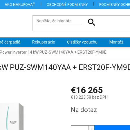
AKO NAKUPOVAŤ
OBCHODNÉ PODMIENKY
PODMIENKY OCH
né čerpadlá
Rekuperácie
Čističky vzduchu
Montáž
i Power Inverter 14 kW PUZ-SWM140YAA + ERST20F-YM9E
 14 kW PUZ-SWM140YAA + ERST20F-YM9
€16 265
€13 223,58 bez DPH
Jednotková
Na dotaz
cena: