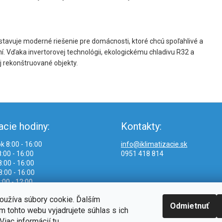
tavuje moderné riešenie pre domácnosti, ktoré chcú spoľahlivé a
í. Vďaka invertorovej technológii, ekologickému chladivu R32 a
aj rekonštruované objekty.
acie hodiny:
Kontakty:
k 8:00 - 16:00
info@iklimatizacie.sk
:00 - 16:00
0951 418 814
:00 - 16:00
8:00 - 16:00
:00 - 12:00
oužíva súbory cookie. Ďalším
Odmietnuť
 tohto webu vyjadrujete súhlas s ich
Viac informácií
tu
.