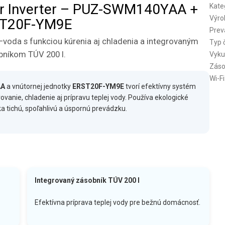
wer Inverter – PUZ-SWM140YAA +
Kate
Výro
T20F-YM9E
Prev
voda s funkciou kúrenia aj chladenia a integrovaným
Typ 
bníkom TÚV 200 l.
Vyku
Záso
Wi-Fi
AA
a vnútornej jednotky
ERST20F-YM9E
tvorí efektívny systém
vanie, chladenie aj prípravu teplej vody. Používa ekologické
a tichú, spoľahlivú a úspornú prevádzku.
Integrovaný zásobník TÚV 200 l
Efektívna príprava teplej vody pre bežnú domácnosť.