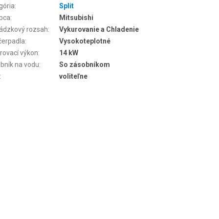
gória
:
Split
bca
:
Mitsubishi
ádzkový rozsah
:
Vykurovanie a Chladenie
čerpadla
:
Vysokoteplotné
rovací výkon
:
14 kW
bník na vodu
:
So zásobníkom
:
voliteľne