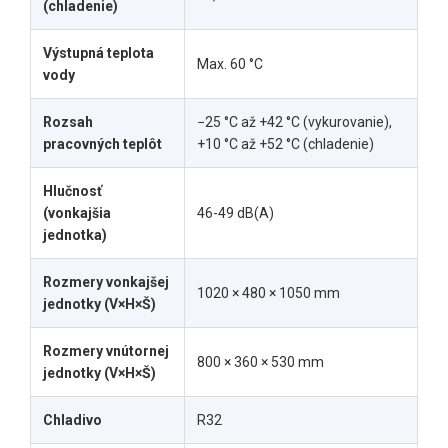
(chladenie)
Výstupná teplota
Max. 60 °C
vody
Rozsah
−25 °C až +42 °C (vykurovanie),
pracovných teplôt
+10 °C až +52 °C (chladenie)
Hlučnosť
(vonkajšia
46-49 dB(A)
jednotka)
Rozmery vonkajšej
1020 × 480 × 1050 mm
jednotky (V×H×Š)
Rozmery vnútornej
800 × 360 × 530 mm
jednotky (V×H×Š)
Chladivo
R32