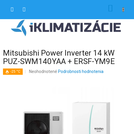
Prejsť
NÁKU
na
obsah
KOŠÍK
Mitsubishi Power Inverter 14 kW
PUZ-SWM140YAA + ERSF-YM9E
Priemerné
Neohodnotené
Podrobnosti hodnotenia
-25 °C
hodnotenie
produktu
je
0,0
z
5
hviezdičiek.