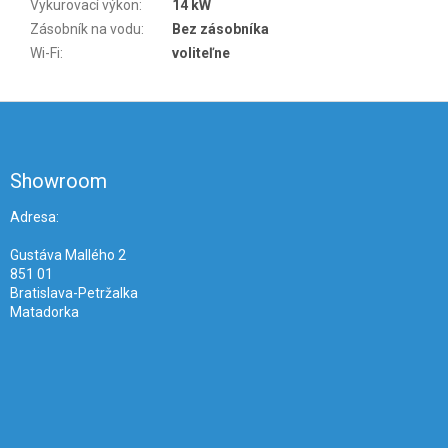
Vykurovací výkon
:
14 kW
Zásobník na vodu
:
Bez zásobníka
Wi-Fi
:
voliteľne
Z
á
p
ä
Showroom
t
i
Adresa:
e
Gustáva Mallého 2
851 01
Bratislava-Petržalka
Matadorka