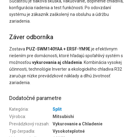
Súčasťou je tlaková skúška, vákuovanie, doplnenie chladiva,
konfigurácia riadenia a test funkčnosti. Po odovzdaní
systému je zákazník zaškolený na obsluhu a údržbu
zariadenia.
Záver odborníka
Zostava
PUZ-SWM140YAA + ERSF-YM9E
je efektívnym
riešením pre domácnosti, ktoré hľadajú spoľahlivý systém s
možnosťou
vykurovania aj chladenia
. Kombinácia vysokej
účinnosti, technológie Inverter a ekologického chladiva R32
zaručuje nízke prevádzkové náklady a dlhú životnosť
zariadenia.
Dodatočné parametre
Kategória
:
Split
Výrobca
:
Mitsubishi
Prevádzkový rozsah
:
Vykurovanie a Chladenie
Typ čerpadla
:
Vysokoteplotné