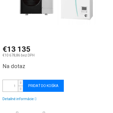
€13 135
€10 678,86 bez DPH
Jednotková
Na dotaz
cena:
PRIDAŤ DO KOŠÍKA
Detailné informácie