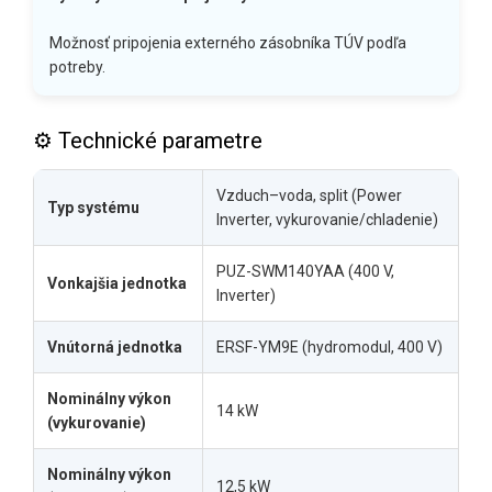
Možnosť pripojenia externého zásobníka TÚV podľa
potreby.
⚙️ Technické parametre
Vzduch–voda, split (Power
Typ systému
Inverter, vykurovanie/chladenie)
PUZ-SWM140YAA (400 V,
Vonkajšia jednotka
Inverter)
Vnútorná jednotka
ERSF-YM9E (hydromodul, 400 V)
Nominálny výkon
14 kW
(vykurovanie)
Nominálny výkon
12,5 kW