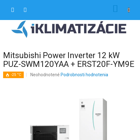
Prejsť
NÁKU
na
obsah
KOŠÍK
Mitsubishi Power Inverter 12 kW
PUZ-SWM120YAA + ERST20F-YM9E
Priemerné
Neohodnotené
Podrobnosti hodnotenia
-25 °C
hodnotenie
produktu
je
0,0
z
5
hviezdičiek.