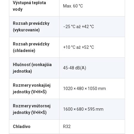
Výstupná teplota
Max. 60 °C
vody
Rozsah prevádzky
−25 °C až +42 °C
(vykurovanie)
Rozsah prevádzky
+10 °C až +52 °C
(chladenie)
Hlučnosť (vonkajšia
45-48 dB(A)
jednotka)
Rozmery vonkajšej
1020 × 480 × 1050 mm
jednotky (V×H×Š)
Rozmery vnútornej
1600 × 680 × 595 mm
jednotky (V×H×Š)
Chladivo
R32