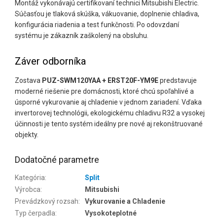
Montáž vykonávajú certifikovaní technici Mitsubishi Electric.
Súčasťou je tlaková skúška, vákuovanie, doplnenie chladiva,
konfigurácia riadenia a test funkčnosti. Po odovzdaní
systému je zákazník zaškolený na obsluhu.
Záver odborníka
Zostava
PUZ-SWM120YAA + ERST20F-YM9E
predstavuje
moderné riešenie pre domácnosti, ktoré chcú spoľahlivé a
úsporné vykurovanie aj chladenie v jednom zariadení. Vďaka
invertorovej technológii, ekologickému chladivu R32 a vysokej
účinnosti je tento systém ideálny pre nové aj rekonštruované
objekty.
Dodatočné parametre
Kategória
:
Split
Výrobca
:
Mitsubishi
Prevádzkový rozsah
:
Vykurovanie a Chladenie
Typ čerpadla
:
Vysokoteplotné