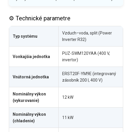
⚙️ Technické parametre
Vzduch–voda, split (Power
Typ systému
Inverter R32)
PUZ-SWM120YAA (400 V,
Vonkajšia jednotka
invertor)
ERST20F-YM9E (integrovaný
Vnútorná jednotka
zásobník 200 l, 400 V)
Nominálny výkon
12 kW
(vykurovanie)
Nominálny výkon
11 kW
(chladenie)