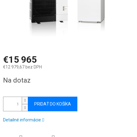
€15 965
€12 979,67 bez DPH
Jednotková
Na dotaz
cena:
PRIDAŤ DO KOŠÍKA
Detailné informácie