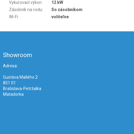
Vykurovací výkon
:
12 kW
Zásobník na vodu
:
So zásobníkom
Wi-Fi
:
voliteľne
Z
á
p
ä
Showroom
t
i
Adresa:
e
Gustáva Mallého 2
851 01
Bratislava-Petržalka
Matadorka