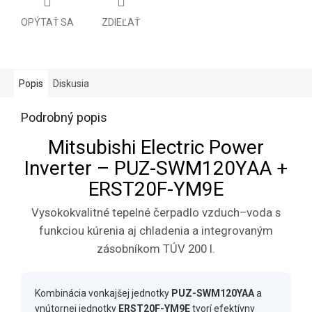
OPÝTAŤ SA
ZDIEĽAŤ
Popis
Diskusia
Podrobný popis
Mitsubishi Electric Power
Inverter – PUZ-SWM120YAA +
ERST20F-YM9E
Vysokokvalitné tepelné čerpadlo vzduch–voda s
funkciou kúrenia aj chladenia a integrovaným
zásobníkom TÚV 200 l.
Kombinácia vonkajšej jednotky
PUZ-SWM120YAA
a
vnútornej jednotky
ERST20F-YM9E
tvorí efektívny