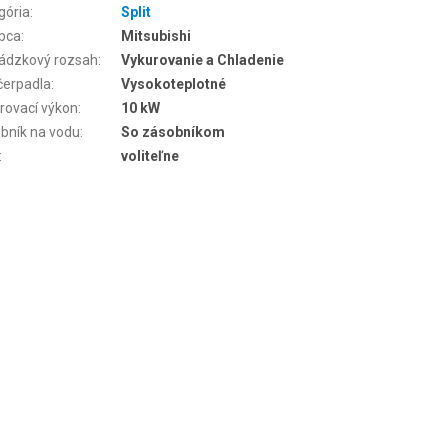
gória
:
Split
bca
:
Mitsubishi
ádzkový rozsah
:
Vykurovanie a Chladenie
čerpadla
:
Vysokoteplotné
rovací výkon
:
10 kW
bník na vodu
:
So zásobníkom
:
voliteľne