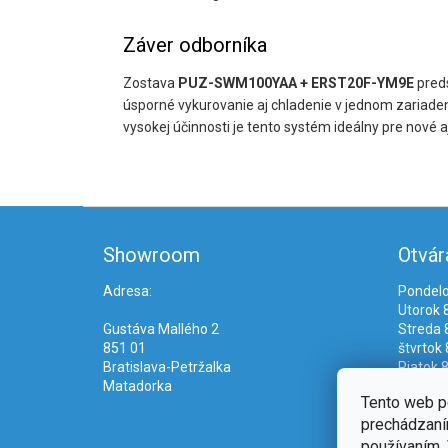
Záver odborníka
Zostava
PUZ-SWM100YAA + ERST20F-YM9E
preds
úsporné vykurovanie aj chladenie v jednom zariaden
vysokej účinnosti je tento systém ideálny pre nové 
Z
á
Showroom
Otvár
p
ä
Adresa:
Pondelo
t
Utorok 8
i
Gustáva Mallého 2
Streda 8
e
851 01
štvrtok 
Bratislava-Petržalka
Piatok 8
Matadorka
Tento web p
prechádzaním
používaním. 