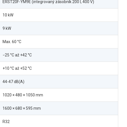
ERST20F-YM9E (integrovaný zásobník 200 l, 400 V)
10 kW
9 kW
Max. 60 °C
−25 °C až +42 °C
+10 °C až +52 °C
44-47 dB(A)
1020 × 480 × 1050 mm
1600 × 680 × 595 mm
R32