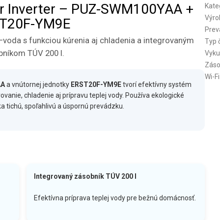
wer Inverter – PUZ-SWM100YAA +
Kate
Výro
T20F-YM9E
Prev
voda s funkciou kúrenia aj chladenia a integrovaným
Typ 
bníkom TÚV 200 l.
Vyku
Záso
Wi-Fi
AA
a vnútornej jednotky
ERST20F-YM9E
tvorí efektívny systém
vanie, chladenie aj prípravu teplej vody. Používa ekologické
a tichú, spoľahlivú a úspornú prevádzku.
Integrovaný zásobník TÚV 200 l
Efektívna príprava teplej vody pre bežnú domácnosť.