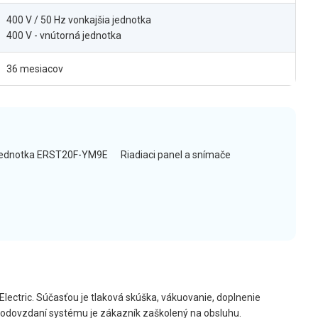
400 V / 50 Hz vonkajšia jednotka
400 V - vnútorná jednotka
36 mesiacov
jednotka ERST20F-YM9E
Riadiaci panel a snímače
Electric. Súčasťou je tlaková skúška, vákuovanie, doplnenie
Po odovzdaní systému je zákazník zaškolený na obsluhu.