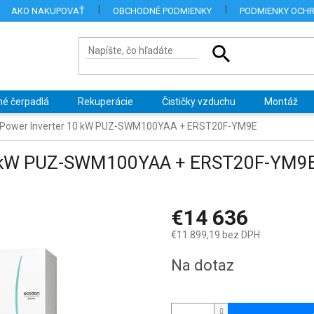
AKO NAKUPOVAŤ
OBCHODNÉ PODMIENKY
PODMIENKY OCH
né čerpadlá
Rekuperácie
Čističky vzduchu
Montáž
i Power Inverter 10 kW PUZ-SWM100YAA + ERST20F-YM9E
 10 kW PUZ-SWM100YAA + ERST20F-YM9
€14 636
€11 899,19 bez DPH
Jednotková
Na dotaz
cena: