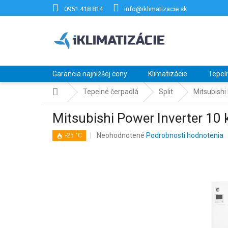
Prejsť
0951 418 814
info@iklimatizacie.sk
na
obsah
Garancia najnižšej ceny
Klimatizácie
Tepel
Domov
Tepelné čerpadlá
Split
Mitsubish
Mitsubishi Power Inverter
Priemerné
Neohodnotené
Podrobnosti hodnotenia
-25 °C
hodnotenie
produktu
je
0,0
z
5
hviezdičiek.