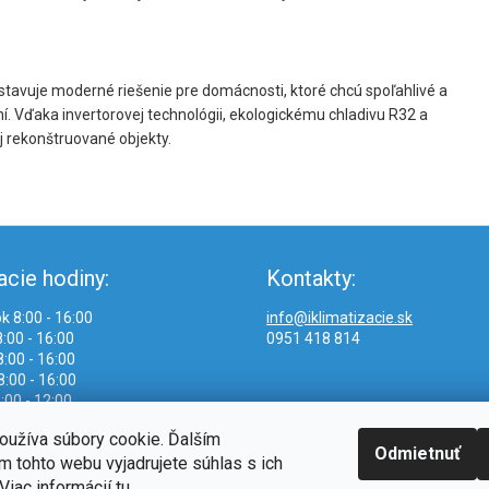
tavuje moderné riešenie pre domácnosti, ktoré chcú spoľahlivé a
í. Vďaka invertorovej technológii, ekologickému chladivu R32 a
aj rekonštruované objekty.
acie hodiny:
Kontakty:
k 8:00 - 16:00
info@iklimatizacie.sk
:00 - 16:00
0951 418 814
:00 - 16:00
8:00 - 16:00
:00 - 12:00
oužíva súbory cookie. Ďalším
Odmietnuť
 tohto webu vyjadrujete súhlas s ich
Viac informácií
tu
.