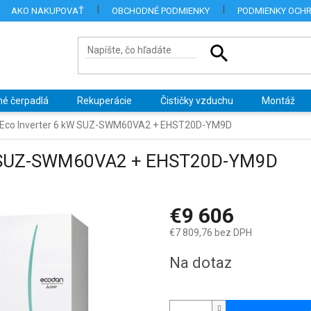
AKO NAKUPOVAŤ
OBCHODNÉ PODMIENKY
PODMIENKY OCH
né čerpadlá
Rekuperácie
Čističky vzduchu
Montáž
i Eco Inverter 6 kW SUZ-SWM60VA2 + EHST20D-YM9D
 kW SUZ-SWM60VA2 + EHST20D-YM9D
€9 606
€7 809,76 bez DPH
Jednotková
Na dotaz
cena: