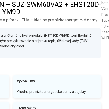
ODAN – SUZ-SWM60VA2 + EHST20D-
Kate
Výro
YM9D
Prev
ie a prípravu TÚV – ideálne pre nízkoenergetické domy.
Typ 
Vyku
Záso
2
a vnútorného hydromodulu
EHST20D-YM9D
tvorí flexibilný
Wi-Fi
ým pre vykurovanie a prípravu teplej úžitkovej vody (TÚV).
ekologický chod.
Výkon 6 kW
Vhodné pre nízkoenergetické domy a objekty.
Tichý režim