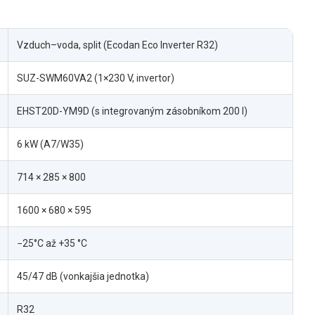
Vzduch–voda, split (Ecodan Eco Inverter R32)
SUZ-SWM60VA2 (1×230 V, invertor)
EHST20D-YM9D (s integrovaným zásobníkom 200 l)
6 kW (A7/W35)
714 × 285 × 800
1600 × 680 × 595
−25°C až +35 °C
45/47 dB (vonkajšia jednotka)
R32