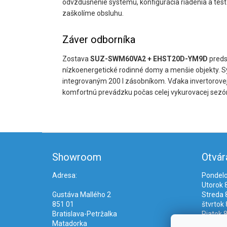
odvzdušnenie systému, konfigurácia riadenia a tes
zaškolíme obsluhu.
Záver odborníka
Zostava
SUZ-SWM60VA2 + EHST20D-YM9D
preds
nízkoenergetické rodinné domy a menšie objekty. S
integrovaným 200 l zásobníkom. Vďaka invertorovej 
komfortnú prevádzku počas celej vykurovacej sezó
Z
á
Showroom
Otvár
p
ä
Adresa:
Pondelo
t
Utorok 8
i
Gustáva Mallého 2
Streda 8
e
851 01
štvrtok 
Bratislava-Petržalka
Piatok 8
Matadorka