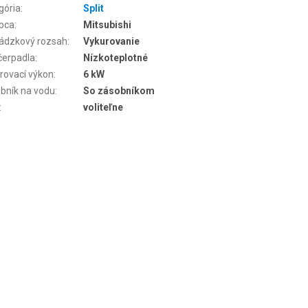
gória
:
Split
bca
:
Mitsubishi
ádzkový rozsah
:
Vykurovanie
čerpadla
:
Nízkoteplotné
rovací výkon
:
6 kW
bník na vodu
:
So zásobníkom
:
voliteľne