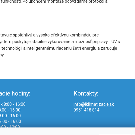
t funkčnosti. Po ukončení montáže odovzdáme protokol a
tavuje spoľahlivú a vysoko efektívnu kombináciu pre
ystém poskytuje stabilné vykurovanie a možnosť prípravy TÚV s
technológii a inteligentnému riadeniu šetrí energiu a zaručuje
ny.
acie hodiny:
Kontakty:
k 8:00 - 16:00
info@iklimatizacie.sk
:00 - 16:00
0951 418 814
:00 - 16:00
8:00 - 16:00
:00 - 12:00