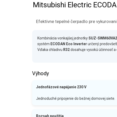
Mitsubishi Electric EC
Efektívne tepelné čerpadlo pre vykurovan
Kombinácia vonkajšej jednotky
SUZ-SWM60VA
systém
ECODAN Eco Inverter
určený predovšetk
Vďaka chladivu
R32
dosahuje vysokú účinnosť a 
Výhody
Jednofázové napájanie 230 V
Jednoduché pripojenie do bežnej domovej siete.
Rozsah použitia