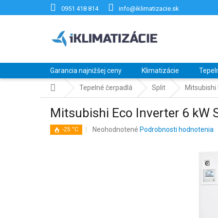
Prejsť
0951 418 814
info@iklimatizacie.sk
na
obsah
Garancia najnižšej ceny
Klimatizácie
Tepel
Domov
Tepelné čerpadlá
Split
Mitsubish
Mitsubishi Eco Inverter 6
Priemerné
Neohodnotené
Podrobnosti hodnotenia
-25 °C
hodnotenie
produktu
je
0,0
z
5
hviezdičiek.