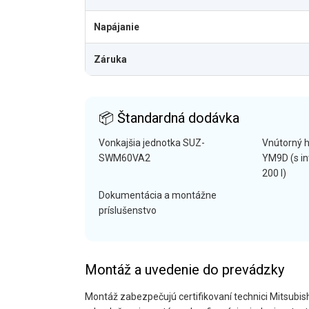
Napájanie
Záruka
📦 Štandardná dodávka
Vonkajšia jednotka SUZ-
Vnútorný 
SWM60VA2
YM9D (s i
200 l)
Dokumentácia a montážne
príslušenstvo
Montáž a uvedenie do prevádzky
Montáž zabezpečujú certifikovaní technici Mitsubish