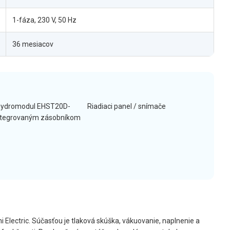
1-fáza, 230 V, 50 Hz
36 mesiacov
hydromodul EHST20D-
Riadiaci panel / snímače
ntegrovaným zásobníkom
i Electric. Súčasťou je tlaková skúška, vákuovanie, naplnenie a