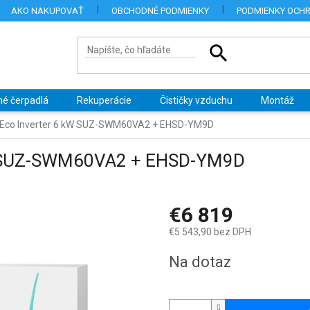
AKO NAKUPOVAŤ
OBCHODNÉ PODMIENKY
PODMIENKY OCH
né čerpadlá
Rekuperácie
Čističky vzduchu
Montáž
i Eco Inverter 6 kW SUZ-SWM60VA2 + EHSD-YM9D
kW SUZ-SWM60VA2 + EHSD-YM9D
€6 819
€5 543,90 bez DPH
Jednotková
Na dotaz
cena: