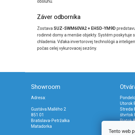
obsluhu.
Záver odborníka
Zostava
SUZ-SWM60VA2 + EHSD-YM9D
predstavu
rodinné domy a menšie objekty. Systém poskytuje s
chladenia. Vďaka invertorovej technológii a inteli
počas celej vykurovacej sezóny.
Z
á
Showroom
Otvár
p
ä
Adresa:
Pondelo
t
Utorok 8
i
Gustáva Mallého 2
Streda 8
e
851 01
štvrtok 
Bratislava-Petržalka
Piatok 8
Matadorka
Tento web p