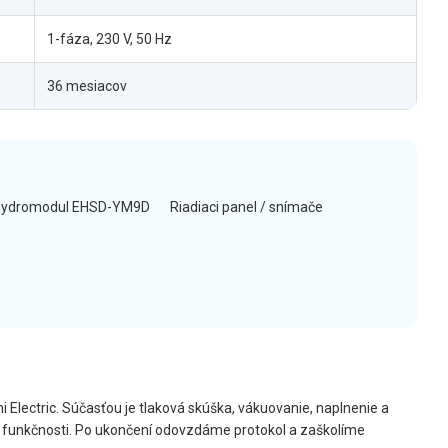
1-fáza, 230 V, 50 Hz
36 mesiacov
hydromodul EHSD-YM9D
Riadiaci panel / snímače
i Electric. Súčasťou je tlaková skúška, vákuovanie, naplnenie a
t funkčnosti. Po ukončení odovzdáme protokol a zaškolíme