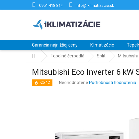
Prejsť
0951 418 814
info@iklimatizacie.sk
na
obsah
Garancia najnižšej ceny
Klimatizácie
Tepel
Domov
Tepelné čerpadlá
Split
Mitsubish
Mitsubishi Eco Inverter 6 
Priemerné
Neohodnotené
Podrobnosti hodnotenia
-25 °C
hodnotenie
produktu
je
0,0
z
5
hviezdičiek.