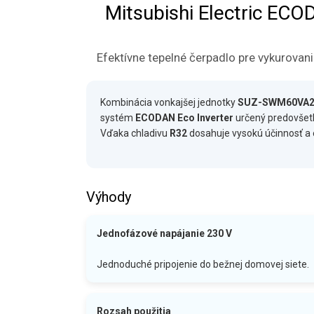
Mitsubishi Electric E
Efektívne tepelné čerpadlo pre vykurovan
Kombinácia vonkajšej jednotky
SUZ-SWM60VA
systém
ECODAN Eco Inverter
určený predovšetk
Vďaka chladivu
R32
dosahuje vysokú účinnosť a 
Výhody
Jednofázové napájanie 230 V
Jednoduché pripojenie do bežnej domovej siete.
Rozsah použitia