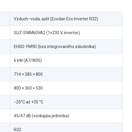
Vzduch–voda, split (Ecodan Eco Inverter R32)
SUZ-SWM60VA2 (1×230 V, invertor)
EHSD-YM9D (bez integrovaného zásobníka)
6 kW (A7/W35)
714 × 285 × 800
800 × 360 × 530
−25°C až +35 °C
45/47 dB (vonkajšia jednotka)
R32