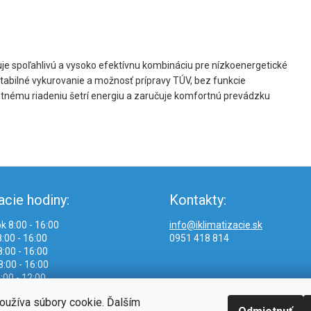
je spoľahlivú a vysoko efektívnu kombináciu pre nízkoenergetické
tabilné vykurovanie a možnosť prípravy TÚV, bez funkcie
gentnému riadeniu šetrí energiu a zaručuje komfortnú prevádzku
acie hodiny:
Kontakty:
k 8:00 - 16:00
info@iklimatizacie.sk
:00 - 16:00
0951 418 814
:00 - 16:00
8:00 - 16:00
:00 - 12:00
oužíva súbory cookie. Ďalším