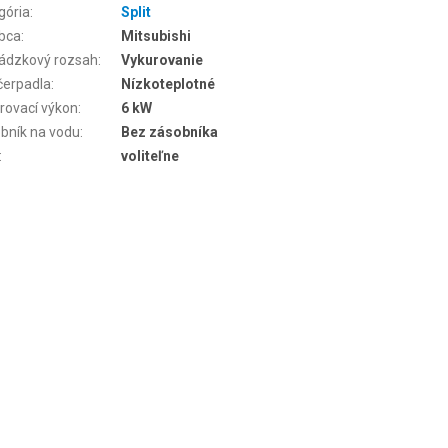
gória
:
Split
bca
:
Mitsubishi
ádzkový rozsah
:
Vykurovanie
čerpadla
:
Nízkoteplotné
rovací výkon
:
6 kW
bník na vodu
:
Bez zásobníka
:
voliteľne