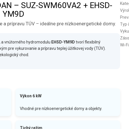
CODAN – SUZ-SWM60VA2 + EHSD-
Kate
Výro
YM9D
Prev
ie a prípravu TÚV – ideálne pre nízkoenergetické domy.
Typ 
Vyku
Záso
2
a vnútorného hydromodulu
EHSD-YM9D
tvorí flexibilný
Wi-Fi
ým pre vykurovanie a prípravu teplej úžitkovej vody (TÚV).
ekologický chod.
Výkon 6 kW
Vhodné pre nízkoenergetické domy a objekty.
Tichý režim