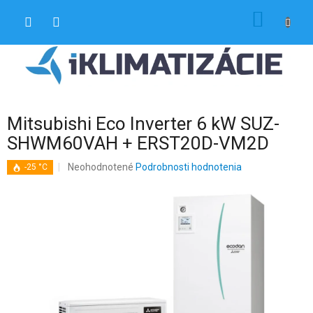
Prejsť
NÁKU
na
obsah
KOŠÍK
Mitsubishi Eco Inverter 6 kW SUZ-
SHWM60VAH + ERST20D-VM2D
Priemerné
Neohodnotené
Podrobnosti hodnotenia
-25 °C
hodnotenie
produktu
je
0,0
z
5
hviezdičiek.