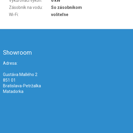
Vykurovací výkon
:
6 kW
Zásobník na vodu
:
So zásobníkom
Wi-Fi
:
voliteľne
Z
á
p
ä
Showroom
t
i
Adresa:
e
Gustáva Mallého 2
851 01
Bratislava-Petržalka
Matadorka