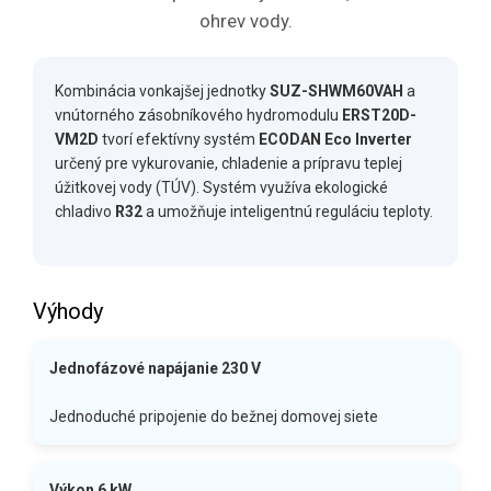
ohrev vody.
Kombinácia vonkajšej jednotky
SUZ-SHWM60VAH
a
vnútorného zásobníkového hydromodulu
ERST20D-
VM2D
tvorí efektívny systém
ECODAN Eco Inverter
určený pre vykurovanie, chladenie a prípravu teplej
úžitkovej vody (TÚV). Systém využíva ekologické
chladivo
R32
a umožňuje inteligentnú reguláciu teploty.
Výhody
Jednofázové napájanie 230 V
Jednoduché pripojenie do bežnej domovej siete
Výkon 6 kW