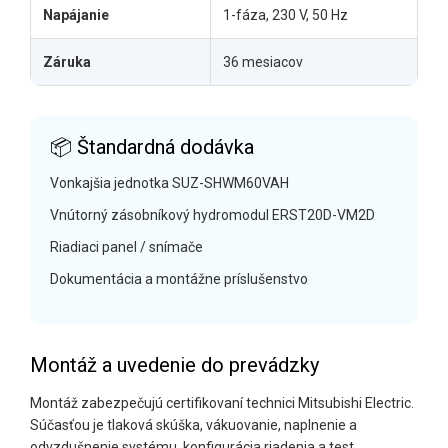
Napájanie
1-fáza, 230 V, 50 Hz
Záruka
36 mesiacov
📦 Štandardná dodávka
Vonkajšia jednotka SUZ-SHWM60VAH
Vnútorný zásobníkový hydromodul ERST20D-VM2D
Riadiaci panel / snímače
Dokumentácia a montážne príslušenstvo
Montáž a uvedenie do prevádzky
Montáž zabezpečujú certifikovaní technici Mitsubishi Electric.
Súčasťou je tlaková skúška, vákuovanie, naplnenie a
odvzdušnenie systému, konfigurácia riadenia a test