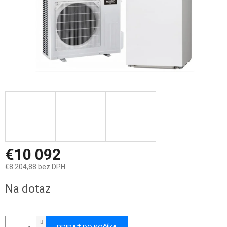
€10 092
€8 204,88 bez DPH
Jednotková
Na dotaz
cena: