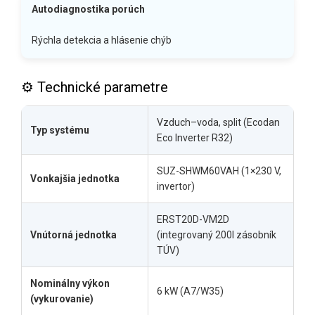
Autodiagnostika porúch
Rýchla detekcia a hlásenie chýb
⚙️ Technické parametre
Vzduch–voda, split (Ecodan
Typ systému
Eco Inverter R32)
SUZ-SHWM60VAH (1×230 V,
Vonkajšia jednotka
invertor)
ERST20D-VM2D
Vnútorná jednotka
(integrovaný 200l zásobník
TÚV)
Nominálny výkon
6 kW (A7/W35)
(vykurovanie)