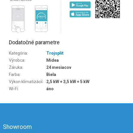
Dodatočné parametre
Kategória
:
Trojsplit
Výrobca
:
Midea
Záruka
:
24 mesiacov
Farba
:
Biela
Výkon klimatizácií
:
2,5 kW + 3,5 kW + 5 kW
Wi-Fi
:
áno
Z
á
p
ä
Showroom
t