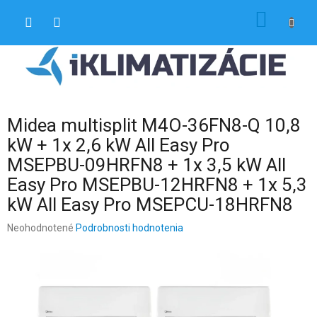
Prejsť
NÁKU
na
obsah
KOŠÍK
Midea multisplit M4O-36FN8-Q 10,8
kW + 1x 2,6 kW All Easy Pro
MSEPBU-09HRFN8 + 1x 3,5 kW All
Easy Pro MSEPBU-12HRFN8 + 1x 5,3
kW All Easy Pro MSEPCU-18HRFN8
Priemerné
Neohodnotené
Podrobnosti hodnotenia
hodnotenie
produktu
je
0,0
z
5