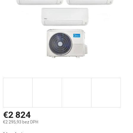
hviezdičiek.
€2 824
€2 295,93 bez DPH
Jednotková