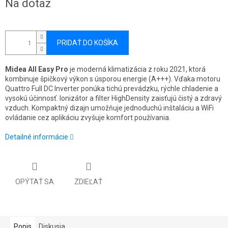
Na dotaz
cena:
PRIDAŤ DO KOŠÍKA
Midea All Easy Pro
je moderná klimatizácia z roku 2021, ktorá
kombinuje špičkový výkon s úsporou energie (A+++). Vďaka motoru
Quattro Full DC Inverter ponúka tichú prevádzku, rýchle chladenie a
vysokú účinnosť. Ionizátor a filter HighDensity zaisťujú čistý a zdravý
vzduch. Kompaktný dizajn umožňuje jednoduchú inštaláciu a WiFi
ovládanie cez aplikáciu zvyšuje komfort používania.
Detailné informácie
OPÝTAŤ SA
ZDIEĽAŤ
Popis
Diskusia