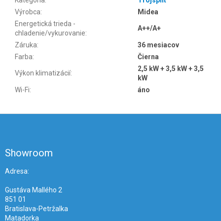
Kategória
:
Trojsplit
Výrobca
:
Midea
Energetická trieda -
A++/A+
chladenie/vykurovanie
:
Záruka
:
36 mesiacov
Farba
:
Čierna
2,5 kW + 3,5 kW + 3,5
Výkon klimatizácií
:
kW
Wi-Fi
:
áno
Z
á
p
ä
Showroom
t
i
Adresa:
e
Gustáva Mallého 2
851 01
Bratislava-Petržalka
Matadorka