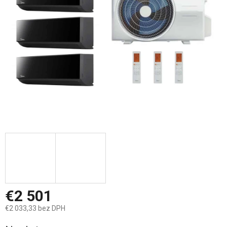
hviezdičiek.
€2 501
€2 033,33 bez DPH
Jednotková