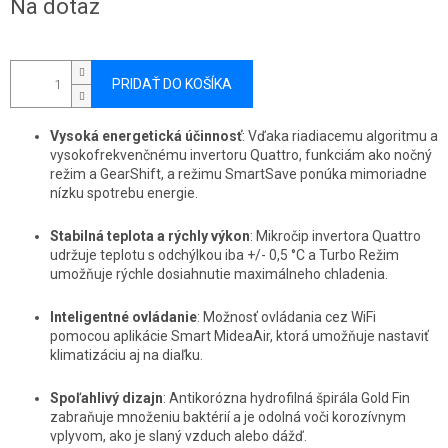
Na dotaz
cena:
PRIDAŤ DO KOŠÍKA
Vysoká energetická účinnosť
: Vďaka riadiacemu algoritmu a
vysokofrekvenčnému invertoru Quattro, funkciám ako nočný
režim a GearShift, a režimu SmartSave ponúka mimoriadne
nízku spotrebu energie.
Stabilná teplota a rýchly výkon
: Mikročip invertora Quattro
udržuje teplotu s odchýlkou iba +/- 0,5 °C a Turbo Režim
umožňuje rýchle dosiahnutie maximálneho chladenia.
Inteligentné ovládanie
: Možnosť ovládania cez WiFi
pomocou aplikácie Smart MideaAir, ktorá umožňuje nastaviť
klimatizáciu aj na diaľku.
Spoľahlivý dizajn
: Antikorózna hydrofilná špirála Gold Fin
zabraňuje množeniu baktérií a je odolná voči korozívnym
vplyvom, ako je slaný vzduch alebo dážď.