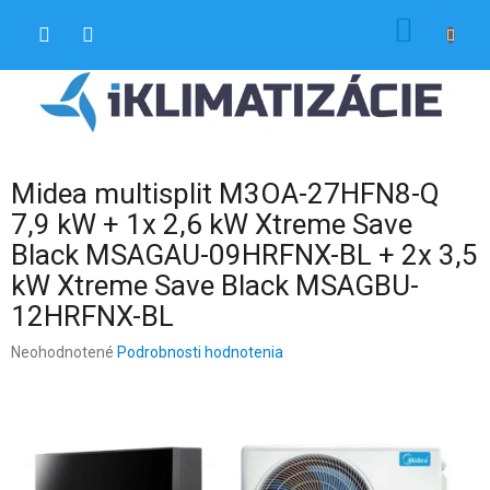
Prejsť
NÁKU
na
obsah
KOŠÍK
Midea multisplit M3OA-27HFN8-Q
7,9 kW + 1x 2,6 kW Xtreme Save
Black MSAGAU-09HRFNX-BL + 2x 3,5
kW Xtreme Save Black MSAGBU-
12HRFNX-BL
Priemerné
Neohodnotené
Podrobnosti hodnotenia
hodnotenie
produktu
je
0,0
z
5