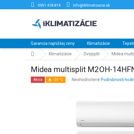
Prejsť
0951 418 814
info@iklimatizacie.sk
na
obsah
Garancia najnižšej ceny
Klimatizácie
Tepel
Domov
Klimatizácie
Dvojsplit
Midea mult
Midea multisplit M2OH-14HF
Priemerné
Neohodnotené
Podrobnosti hodn
Akcia
-20 °C
hodnotenie
produktu
je
0,0
z
5
hviezdičiek.