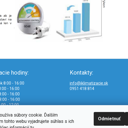
acie hodiny:
Kontakty:
k 8:00 - 16:00
info@iklimatizacie.sk
:00 - 16:00
0951 418 814
:00 - 16:00
8:00 - 16:00
:00 - 12:00
oužíva súbory cookie. Ďalším
Odmietnuť
 tohto webu vyjadrujete súhlas s ich
Viac informácií
tu
.