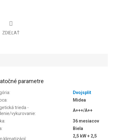
ZDIEĽAŤ
atočné parametre
gória
:
Dvojsplit
bca
:
Midea
etická trieda -
A+++/A++
denie/vykurovanie
:
ka
:
36 mesiacov
a
:
Biela
2,5 kW + 2,5
n klimatizácií
: