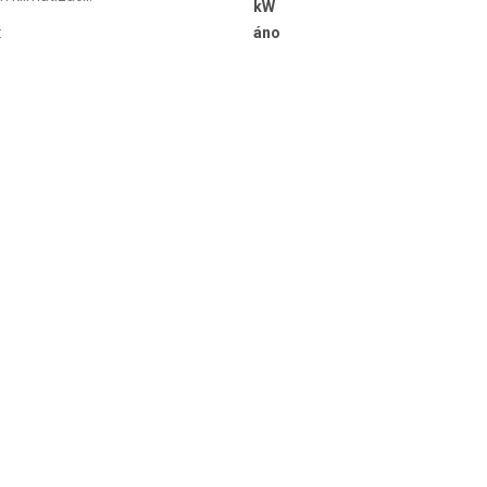
kW
:
áno