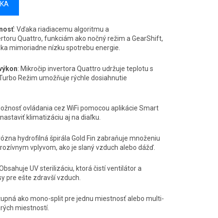
ÍKA
nosť
: Vďaka riadiacemu algoritmu a
toru Quattro, funkciám ako nočný režim a GearShift,
ka mimoriadne nízku spotrebu energie.
 výkon
: Mikročip invertora Quattro udržuje teplotu s
a Turbo Režim umožňuje rýchle dosiahnutie
Možnosť ovládania cez WiFi pomocou aplikácie Smart
astaviť klimatizáciu aj na diaľku.
rózna hydrofilná špirála Gold Fin zabraňuje množeniu
korozívnym vplyvom, ako je slaný vzduch alebo dážď.
 Obsahuje UV sterilizáciu, ktorá čistí ventilátor a
sy pre ešte zdravší vzduch.
tupná ako mono-split pre jednu miestnosť alebo multi-
erých miestností.