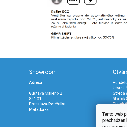
Z
á
Showroom
Otvár
p
ä
Adresa:
Pondelo
t
Utorok 8
i
Gustáva Mallého 2
Streda 8
e
851 01
štvrtok 
Bratislava-Petržalka
Piatok 8
Matadorka
Tento web p
prechádzaním
používaním. 