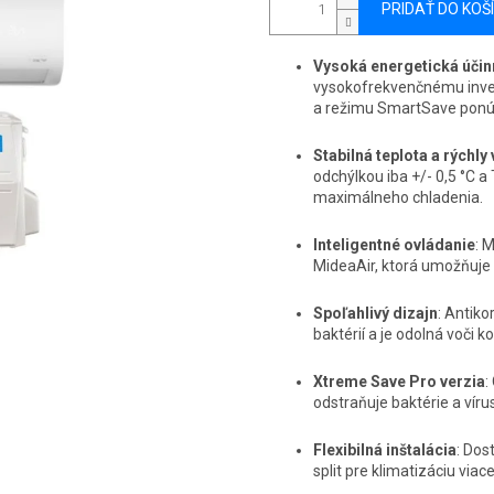
PRIDAŤ DO KOŠ
Vysoká energetická účin
vysokofrekvenčnému inver
a režimu SmartSave ponú
Stabilná teplota a rýchly
odchýlkou iba +/- 0,5 °C 
maximálneho chladenia.
Inteligentné ovládanie
: 
MideaAir, ktorá umožňuje n
Spoľahlivý dizajn
: Antiko
baktérií a je odolná voči 
Xtreme Save Pro verzia
:
odstraňuje baktérie a víru
Flexibilná inštalácia
: Dos
split pre klimatizáciu viac