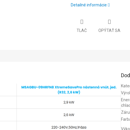
Detailné informácie
TLAČ
OPÝTAŤ SA
Dod
Kate
Výro
Energ
chla
Záru
Farb
Výko