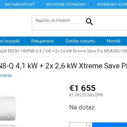
AKO NAKUPOVAŤ
OBCHODNÉ PODMIENKY
PODMIENKY OCH
né čerpadlá
Rekuperácie
Čističky vzduchu
Montáž
isplit M2OH-14HFN8-Q 4,1 kW + 2x 2,6 kW Xtreme Save Pro MSAGBU-0
N8-Q 4,1 kW + 2x 2,6 kW Xtreme Sav
otenia
€1 655
€1 345,53 bez DPH
Jednotková
Na dotaz
cena: