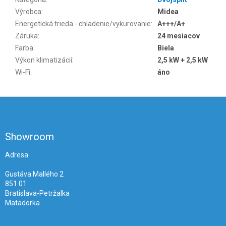
Výrobca
:
Midea
Energetická trieda - chladenie/vykurovanie
:
A+++/A+
Záruka
:
24 mesiacov
Farba
:
Biela
Výkon klimatizácií
:
2,5 kW + 2,5 kW
Wi-Fi
:
áno
Z
á
p
ä
Showroom
t
i
Adresa:
e
Gustáva Mallého 2
851 01
Bratislava-Petržalka
Matadorka