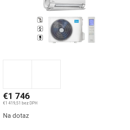
€1 746
€1 419,51 bez DPH
Jednotková
Na dotaz
cena: