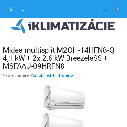
Prejsť
NÁKU
na
obsah
KOŠÍK
Midea multisplit M2OH-14HFN8-Q
4,1 kW + 2x 2,6 kW BreezeleSS +
MSFAAU-09HRFN8
Priemerné
Neohodnotené
Podrobnosti hodnotenia
hodnotenie
produktu
je
0,0
z
5
hviezdičiek.