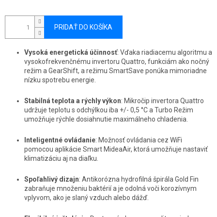
PRIDAŤ DO KOŠÍKA
Vysoká energetická účinnosť
: Vďaka riadiacemu algoritmu a
vysokofrekvenčnému invertoru Quattro, funkciám ako nočný
režim a GearShift, a režimu SmartSave ponúka mimoriadne
nízku spotrebu energie.
Stabilná teplota a rýchly výkon
: Mikročip invertora Quattro
udržuje teplotu s odchýlkou iba +/- 0,5 °C a Turbo Režim
umožňuje rýchle dosiahnutie maximálneho chladenia.
Inteligentné ovládanie
: Možnosť ovládania cez WiFi
pomocou aplikácie Smart MideaAir, ktorá umožňuje nastaviť
klimatizáciu aj na diaľku.
Spoľahlivý dizajn
: Antikorózna hydrofilná špirála Gold Fin
zabraňuje množeniu baktérií a je odolná voči korozívnym
vplyvom, ako je slaný vzduch alebo dážď.