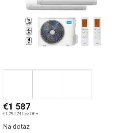
€1 587
€1 290,24 bez DPH
Jednotková
Na dotaz
cena: