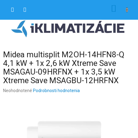
Prejsť
NÁKU
na
obsah
KOŠÍK
Midea multisplit M2OH-14HFN8-Q
4,1 kW + 1x 2,6 kW Xtreme Save
MSAGAU-09HRFNX + 1x 3,5 kW
Xtreme Save MSAGBU-12HRFNX
Priemerné
Neohodnotené
Podrobnosti hodnotenia
hodnotenie
produktu
je
0,0
z
5
hviezdičiek.