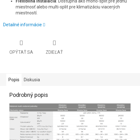
Flexibilná inštalácia
: Dostupná ako mono-split pre jednu
miestnosť alebo multi-split pre klimatizáciu viacerých
miestností.
Detailné informácie
OPÝTAŤ SA
ZDIEĽAŤ
Popis
Diskusia
Podrobný popis