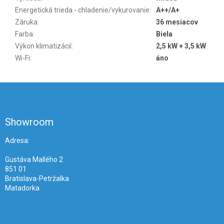
Energetická trieda - chladenie/vykurovanie
:
A++/A+
Záruka
:
36 mesiacov
Farba
:
Biela
Výkon klimatizácií
:
2,5 kW + 3,5 kW
Wi-Fi
:
áno
Z
á
p
ä
Showroom
t
i
Adresa:
e
Gustáva Mallého 2
851 01
Bratislava-Petržalka
Matadorka