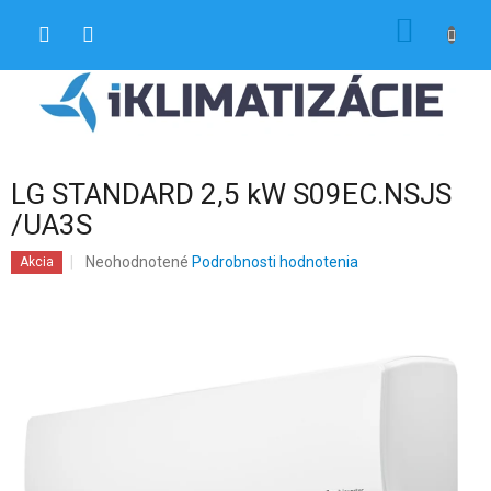
Prejsť
NÁKU
na
obsah
KOŠÍK
LG STANDARD 2,5 kW S09EC.NSJS
/UA3S
Priemerné
Neohodnotené
Podrobnosti hodnotenia
Akcia
hodnotenie
produktu
je
0,0
z
5
hviezdičiek.