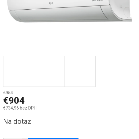
€954
–5 %
€904
€734,96 bez DPH
Jednotková
Na dotaz
cena: