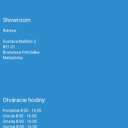
á
p
ä
Showroom
t
i
Adresa:
e
Gustáva Mallého 2
851 01
Bratislava-Petržalka
Matadorka
Otváracie hodiny:
Pondelok 8:00 - 16:00
Utorok 8:00 - 16:00
Streda 8:00 - 16:00
štvrtok 8:00 - 16:00