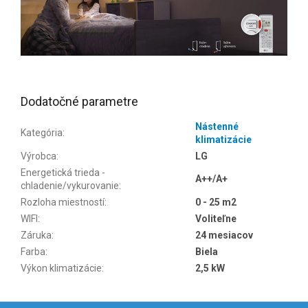
Dodatočné parametre
Nástenné
Kategória
:
klimatizácie
Výrobca
:
LG
Energetická trieda -
A++/A+
chladenie/vykurovanie
:
Rozloha miestností
:
0 - 25 m2
WIFI
:
Voliteľne
Záruka
:
24 mesiacov
Farba
:
Biela
Výkon klimatizácie
:
2,5 kW
Z