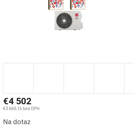
€4 502
€3 660,16 bez DPH
Jednotková
Na dotaz
cena: