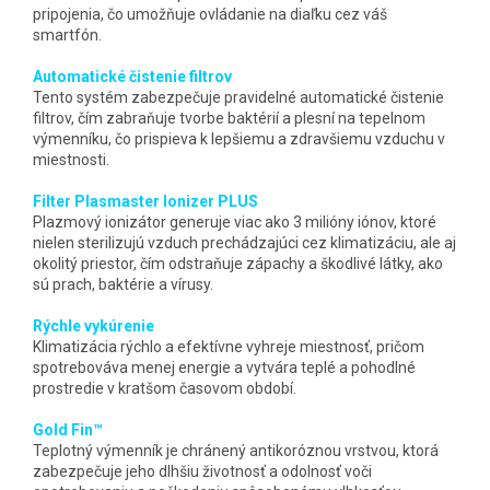
pripojenia, čo umožňuje ovládanie na diaľku cez váš
smartfón.
Automatické čistenie filtrov
Tento systém zabezpečuje pravidelné automatické čistenie
filtrov, čím zabraňuje tvorbe baktérií a plesní na tepelnom
výmenníku, čo prispieva k lepšiemu a zdravšiemu vzduchu v
miestnosti.
Filter Plasmaster Ionizer PLUS
Plazmový ionizátor generuje viac ako 3 milióny iónov, ktoré
nielen sterilizujú vzduch prechádzajúci cez klimatizáciu, ale aj
okolitý priestor, čím odstraňuje zápachy a škodlivé látky, ako
sú prach, baktérie a vírusy.
Rýchle vykúrenie
Klimatizácia rýchlo a efektívne vyhreje miestnosť, pričom
spotrebováva menej energie a vytvára teplé a pohodlné
prostredie v kratšom časovom období.
Gold Fin™
Teplotný výmenník je chránený antikoróznou vrstvou, ktorá
zabezpečuje jeho dlhšiu životnosť a odolnosť voči