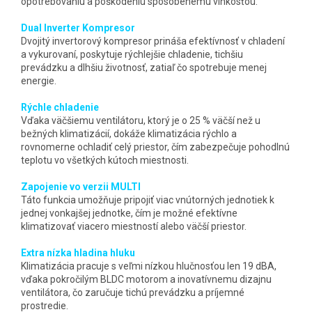
opotrebovaniu a poškodeniu spôsobenému vlhkosťou.
Dual Inverter Kompresor
Dvojitý invertorový kompresor prináša efektívnosť v chladení
a vykurovaní, poskytuje rýchlejšie chladenie, tichšiu
prevádzku a dlhšiu životnosť, zatiaľ čo spotrebuje menej
energie.
Rýchle chladenie
Vďaka väčšiemu ventilátoru, ktorý je o 25 % väčší než u
bežných klimatizácií, dokáže klimatizácia rýchlo a
rovnomerne ochladiť celý priestor, čím zabezpečuje pohodlnú
teplotu vo všetkých kútoch miestnosti.
Zapojenie vo verzii MULTI
Táto funkcia umožňuje pripojiť viac vnútorných jednotiek k
jednej vonkajšej jednotke, čím je možné efektívne
klimatizovať viacero miestností alebo väčší priestor.
Extra nízka hladina hluku
Klimatizácia pracuje s veľmi nízkou hlučnosťou len 19 dBA,
vďaka pokročilým BLDC motorom a inovatívnemu dizajnu
ventilátora, čo zaručuje tichú prevádzku a príjemné
prostredie.