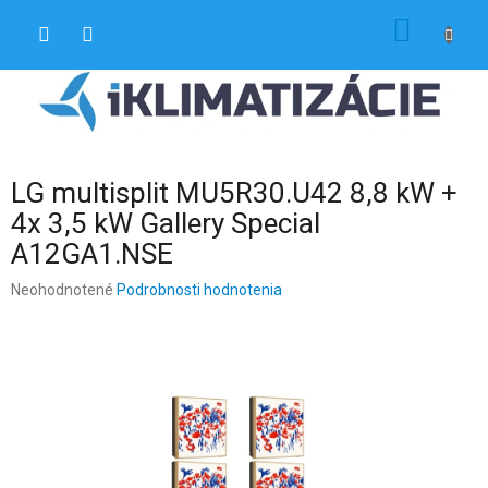
Prejsť
NÁKU
na
obsah
KOŠÍK
LG multisplit MU5R30.U42 8,8 kW +
4x 3,5 kW Gallery Special
A12GA1.NSE
Priemerné
Neohodnotené
Podrobnosti hodnotenia
hodnotenie
produktu
je
0,0
z
5
hviezdičiek.