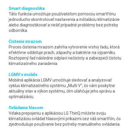
Smart diagnostika
Táto funkcia umožňuje používateľom pomocou smartfónu
jednoducho skontrolovať nastavenia a inštaláciu klimatizácie
alebo diagnostikovať a riešiť prípadné problémy bez potreby
odborníka.
Čistenie mrazom
Proces čistenia mrazom zahŕňa vytvorenie vrstvy ľadu, ktorá
efektívne oddeľuje prach, zápachy a baktérie na výparníku.
Roztopený ľad následne odplaví nečistoty a zabezpečí čistotu
klimatizačného zariadenia.
LGMV v mobile
Mobilná aplikácia LGMV umožňuje sledovať a analyzovať
cyklus klimatizačného systému „Multi V“, čo vám poskytne
aktuálny stav a výkon systému, čím uľahčuje jeho správu a
optimalizáciu.
Ovládanie hlasom
Vďaka prepojeniu s aplikáciou LG ThinQ môžete svoju
klimatizáciu ovládať hlasovými príkazmi cez váš smartfón, čo
zjednodušuje používanie bez potreby manuálneho ovládania.