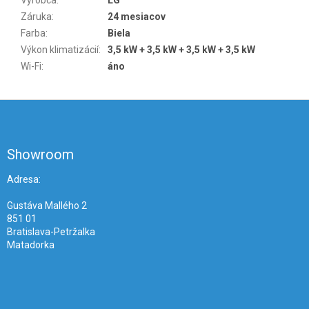
Záruka
:
24 mesiacov
Farba
:
Biela
Výkon klimatizácií
:
3,5 kW + 3,5 kW + 3,5 kW + 3,5 kW
Wi-Fi
:
áno
Z
á
p
ä
Showroom
t
i
Adresa:
e
Gustáva Mallého 2
851 01
Bratislava-Petržalka
Matadorka