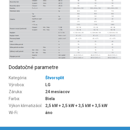
Dodatočné parametre
Kategória
:
Štvorsplit
Výrobca
:
LG
Záruka
:
24 mesiacov
Farba
:
Biela
Výkon klimatizácií
:
2,5 kW + 2,5 kW + 3,5 kW + 3,5 kW
Wi-Fi
:
áno
Z