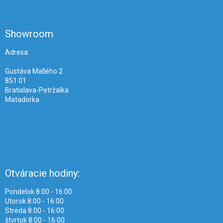
á
p
ä
Showroom
t
i
Adresa:
e
Gustáva Mallého 2
851 01
Bratislava-Petržalka
Matadorka
Otváracie hodiny:
Pondelok 8:00 - 16:00
Utorok 8:00 - 16:00
Streda 8:00 - 16:00
štvrtok 8:00 - 16:00