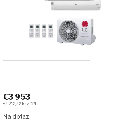
€3 953
€3 213,82 bez DPH
Jednotková
Na dotaz
cena: