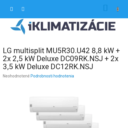
Prejsť
NÁKU
na
obsah
KOŠÍK
LG multisplit MU5R30.U42 8,8 kW +
2x 2,5 kW Deluxe DC09RK.NSJ + 2x
3,5 kW Deluxe DC12RK.NSJ
Priemerné
Neohodnotené
Podrobnosti hodnotenia
hodnotenie
produktu
je
0,0
z
5
hviezdičiek.