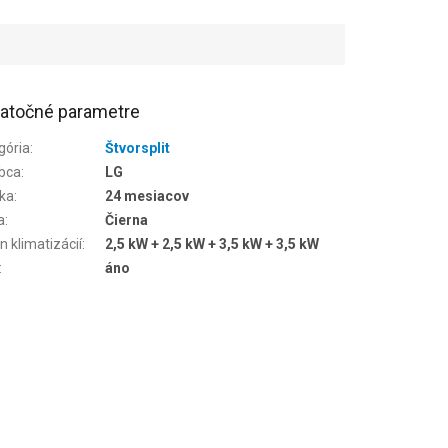
atočné parametre
gória
:
Štvorsplit
bca
:
LG
ka
:
24 mesiacov
a
:
Čierna
n klimatizácií
:
2,5 kW + 2,5 kW + 3,5 kW + 3,5 kW
:
áno