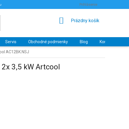
RANY OSOBNÝCH ÚDAJOV
HODNOTENIE OBCHODU
Prihlásenie
NÁKUPNÝ
Prázdny košík
KOŠÍK
Servis
Obchodné podmienky
Blog
Kontakty
tcool AC12BK.NSJ
 2x 3,5 kW Artcool