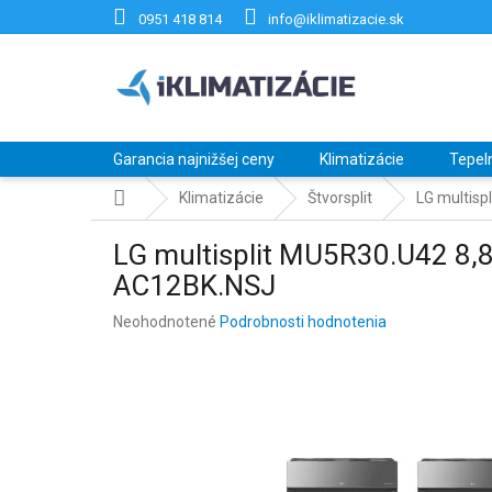
Prejsť
0951 418 814
info@iklimatizacie.sk
na
obsah
Garancia najnižšej ceny
Klimatizácie
Tepel
Domov
Klimatizácie
Štvorsplit
LG multisp
LG multisplit MU5R30.U42 8,8
AC12BK.NSJ
Priemerné
Neohodnotené
Podrobnosti hodnotenia
hodnotenie
produktu
je
0,0
z
5
hviezdičiek.