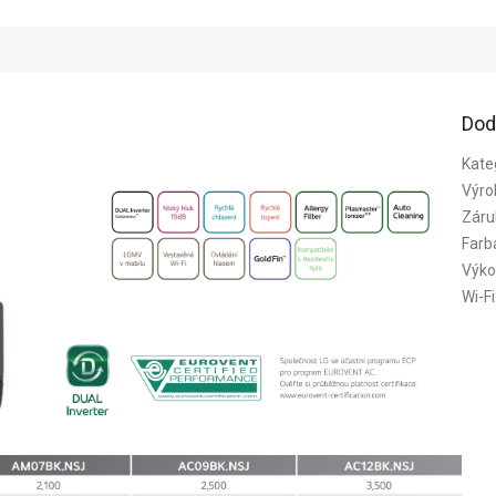
Dod
Kate
Výro
Záru
Farb
Výko
Wi-Fi