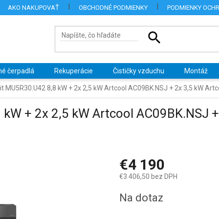
AKO NAKUPOVAŤ
OBCHODNÉ PODMIENKY
PODMIENKY OCH
né čerpadlá
Rekuperácie
Čističky vzduchu
Montáž
lit MU5R30.U42 8,8 kW + 2x 2,5 kW Artcool AC09BK.NSJ + 2x 3,5 kW Ar
 kW + 2x 2,5 kW Artcool AC09BK.NSJ +
€4 190
€3 406,50 bez DPH
Jednotková
Na dotaz
cena: