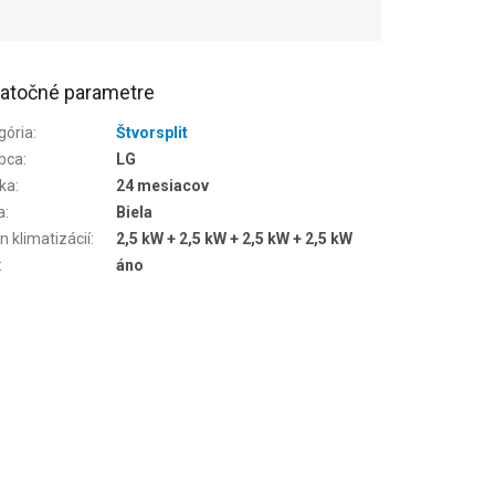
atočné parametre
gória
:
Štvorsplit
bca
:
LG
ka
:
24 mesiacov
a
:
Biela
n klimatizácií
:
2,5 kW + 2,5 kW + 2,5 kW + 2,5 kW
:
áno