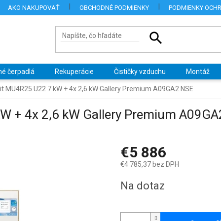
AKO NAKUPOVAŤ
OBCHODNÉ PODMIENKY
PODMIENKY OCH
né čerpadlá
Rekuperácie
Čističky vzduchu
Montáž
lit MU4R25.U22 7 kW + 4x 2,6 kW Gallery Premium A09GA2.NSE
kW + 4x 2,6 kW Gallery Premium A09G
€5 886
€4 785,37 bez DPH
Jednotková
Na dotaz
cena: