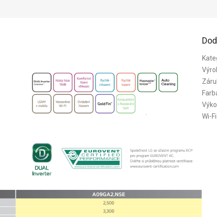
Dod
Kate
Výro
Záru
Farb
Výko
Wi-Fi