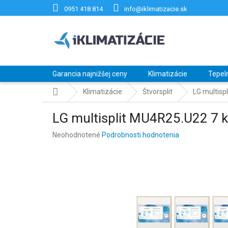
Prejsť
0951 418 814
info@iklimatizacie.sk
na
obsah
Garancia najnižšej ceny
Klimatizácie
Tepel
Domov
Klimatizácie
Štvorsplit
LG multisp
LG multisplit MU4R25.U22 7 
Priemerné
Neohodnotené
Podrobnosti hodnotenia
hodnotenie
produktu
je
0,0
z
5
hviezdičiek.