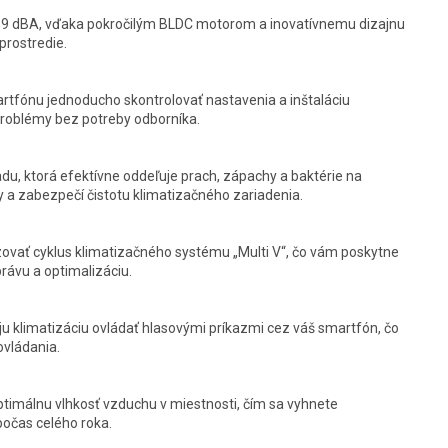
n 19 dBA, vďaka pokročilým BLDC motorom a inovatívnemu dizajnu
prostredie.
fónu jednoducho skontrolovať nastavenia a inštaláciu
 problémy bez potreby odborníka.
du, ktorá efektívne oddeľuje prach, zápachy a baktérie na
y a zabezpečí čistotu klimatizačného zariadenia.
ovať cyklus klimatizačného systému „Multi V“, čo vám poskytne
rávu a optimalizáciu.
u klimatizáciu ovládať hlasovými príkazmi cez váš smartfón, čo
vládania.
timálnu vlhkosť vzduchu v miestnosti, čím sa vyhnete
očas celého roka.