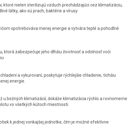
, ktoré nielen sterilizujú vzduch prechádzajúci cez klimatizáciu,
ivé látky, ako sú prach, baktérie a vírusy.
 pričom spotrebováva menej energie a vytvára teplé a pohodlné
, ktorá zabezpečuje jeho dlhšiu životnosť a odolnosť voči
ou.
chladení a vykurovaní, poskytuje rýchlejšie chladenie, tichšiu
menej energie.
ež u bežných klimatizácií, dokáže klimatizácia rýchlo a rovnomerne
plotu vo všetkých kútoch miestnosti.
otiek k jednej vonkajšej jednotke, čím je možné efektívne