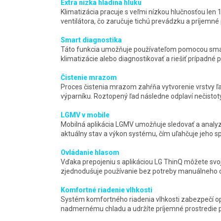
Extra nízka hladina hluku
Klimatizácia pracuje s veľmi nízkou hlučnosťou le
ventilátora, čo zaručuje tichú prevádzku a príjemné 
Smart diagnostika
Táto funkcia umožňuje používateľom pomocou smart
klimatizácie alebo diagnostikovať a riešiť prípadné
Čistenie mrazom
Proces čistenia mrazom zahŕňa vytvorenie vrstvy ľa
výparníku. Roztopený ľad následne odplaví nečistot
LGMV v mobile
Mobilná aplikácia LGMV umožňuje sledovať a analyz
aktuálny stav a výkon systému, čím uľahčuje jeho sp
Ovládanie hlasom
Vďaka prepojeniu s aplikáciou LG ThinQ môžete svoj
zjednodušuje používanie bez potreby manuálneho o
Komfortné riadenie vlhkosti
Systém komfortného riadenia vlhkosti zabezpečí op
nadmernému chladu a udržíte príjemné prostredie p