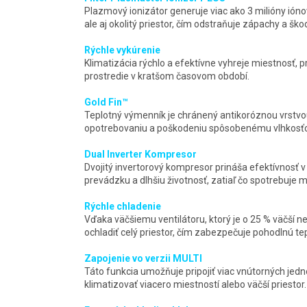
Plazmový ionizátor generuje viac ako 3 milióny iónov
ale aj okolitý priestor, čím odstraňuje zápachy a škodl
Rýchle vykúrenie
Klimatizácia rýchlo a efektívne vyhreje miestnosť,
prostredie v kratšom časovom období.
Gold Fin™
Teplotný výmenník je chránený antikoróznou vrstvou
opotrebovaniu a poškodeniu spôsobenému vlhkosť
Dual Inverter Kompresor
Dvojitý invertorový kompresor prináša efektívnosť v 
prevádzku a dlhšiu životnosť, zatiaľ čo spotrebuje 
Rýchle chladenie
Vďaka väčšiemu ventilátoru, ktorý je o 25 % väčší n
ochladiť celý priestor, čím zabezpečuje pohodlnú te
Zapojenie vo verzii MULTI
Táto funkcia umožňuje pripojiť viac vnútorných jedn
klimatizovať viacero miestností alebo väčší priestor.