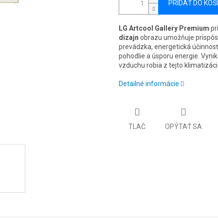
PRIDAŤ DO KOŠ
LG Artcool Gallery Premium
pr
dizajn
obrazu umožňuje prispôsob
prevádzka, energetická účinnos
pohodlie a úsporu energie. Vynika
vzduchu robia z tejto klimatizáci
Detailné informácie
TLAČ
OPÝTAŤ SA