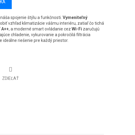
ÍKA
ináša spojenie štýlu a funkčnosti.
Vymeniteľný
iť vzhľad klimatizácie vášmu interiéru, zatiaľ čo tichá
ť
A++
, a moderné smart ovládanie cez
Wi-Fi
zaručujú
júce chladenie, vykurovanie a pokročilá filtrácia
e ideálne riešenie pre každý priestor.
ZDIEĽAŤ