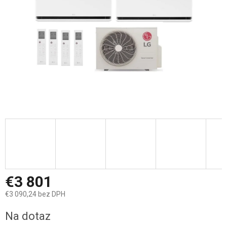
€3 801
€3 090,24 bez DPH
Jednotková
Na dotaz
cena: