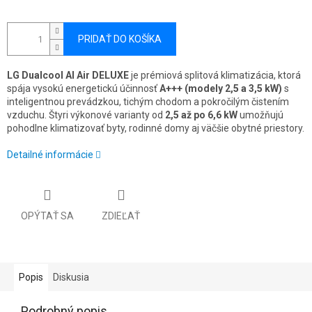
PRIDAŤ DO KOŠÍKA
LG Dualcool AI Air DELUXE
je prémiová splitová klimatizácia, ktorá
spája vysokú energetickú účinnosť
A+++ (modely 2,5 a 3,5 kW)
s
inteligentnou prevádzkou, tichým chodom a pokročilým čistením
vzduchu. Štyri výkonové varianty od
2,5 až po 6,6 kW
umožňujú
pohodlne klimatizovať byty, rodinné domy aj väčšie obytné priestory.
Detailné informácie
OPÝTAŤ SA
ZDIEĽAŤ
Popis
Diskusia
Podrobný popis