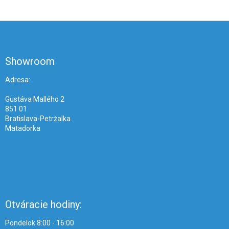
Z
á
p
ä
Showroom
t
i
Adresa:
e
Gustáva Mallého 2
851 01
Bratislava-Petržalka
Matadorka
Otváracie hodiny:
Pondelok 8:00 - 16:00