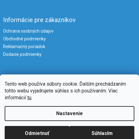
Informácie pre zákazníkov
Ochrana osobných údajov
Obchodné podmienky
Reklamačný poriadok
Dodacie podmienky
Tento web používa súbory cookie. Ďalším prechádzaním
tohto webu vyjadrujete súhlas s ich používaním. Viac
informácií
tu
.
Vytvoril Shoptet
Nastavenie
Copyright 2026
iKlimatizacie
. Všetky práva vyhradené.
Upraviť
Odmietnuť
Súhlasím
nastavenie cookies