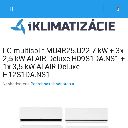
Prejsť
NÁKU
na
obsah
KOŠÍK
LG multisplit MU4R25.U22 7 kW + 3x
2,5 kW AI AIR Deluxe H09S1DA.NS1 +
1x 3,5 kW AI AIR Deluxe
H12S1DA.NS1
Priemerné
Neohodnotené
Podrobnosti hodnotenia
hodnotenie
produktu
je
0,0
z
5
hviezdičiek.