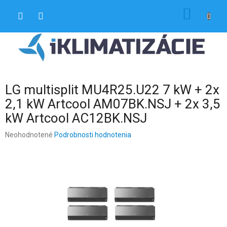
Prejsť
NÁKU
na
obsah
KOŠÍK
LG multisplit MU4R25.U22 7 kW + 2x
2,1 kW Artcool AM07BK.NSJ + 2x 3,5
kW Artcool AC12BK.NSJ
Priemerné
Neohodnotené
Podrobnosti hodnotenia
hodnotenie
produktu
je
0,0
z
5
hviezdičiek.