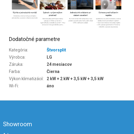
Dodatočné parametre
Kategória
:
Štvorsplit
Výrobca
:
LG
Záruka
:
24 mesiacov
Farba
:
Čierna
Výkon klimatizácií
:
2 kW + 2 kW + 3,5 kW + 3,5 kW
Wi-Fi
:
áno
Z
á
p
ä
Showroom
t