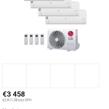
hviezdičiek.
€3 458
€2 811,38 bez DPH
Jednotková