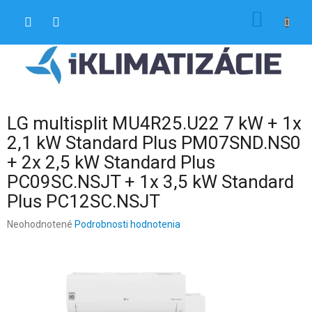
Prejsť
NÁKU
na
obsah
KOŠÍK
LG multisplit MU4R25.U22 7 kW + 1x
2,1 kW Standard Plus PM07SND.NS0
+ 2x 2,5 kW Standard Plus
PC09SC.NSJT + 1x 3,5 kW Standard
Plus PC12SC.NSJT
Priemerné
Neohodnotené
Podrobnosti hodnotenia
hodnotenie
produktu
je
0,0
z
5