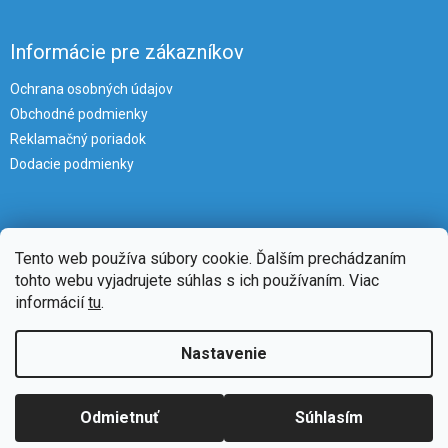
Informácie pre zákazníkov
Ochrana osobných údajov
Obchodné podmienky
Reklamačný poriadok
Dodacie podmienky
Tento web používa súbory cookie. Ďalším prechádzaním
tohto webu vyjadrujete súhlas s ich používaním. Viac
informácií
tu
.
Vytvoril Shoptet
Nastavenie
Copyright 2026
iKlimatizacie
. Všetky práva vyhradené.
Upraviť
Odmietnuť
Súhlasím
nastavenie cookies