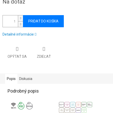
Na dotaz
cena:
PRIDAŤ DO KOŠÍKA
Detailné informácie
OPÝTAŤ SA
ZDIEĽAŤ
Popis
Diskusia
Podrobný popis