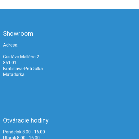
Z
á
p
ä
Showroom
t
i
Adresa:
e
Gustáva Mallého 2
851 01
Bratislava-Petržalka
Matadorka
Otváracie hodiny:
Pondelok 8:00 - 16:00
Utorok 8:00 - 16:00