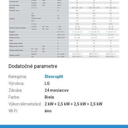
Dodatočné parametre
Kategória
:
Štvorsplit
Výrobca
:
LG
Záruka
:
24 mesiacov
Farba
:
Biela
Výkon klimatizácií
:
2 kW + 2,5 kW + 2,5 kW + 2,5 kW
Wi-Fi
:
áno
Z