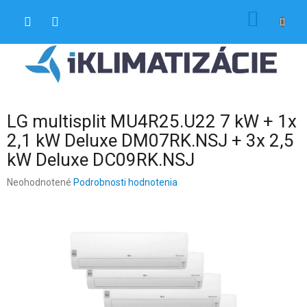
Prejsť
NÁKU
na
obsah
KOŠÍK
LG multisplit MU4R25.U22 7 kW + 1x
2,1 kW Deluxe DM07RK.NSJ + 3x 2,5
kW Deluxe DC09RK.NSJ
Priemerné
Neohodnotené
Podrobnosti hodnotenia
hodnotenie
produktu
je
0,0
z
5
hviezdičiek.