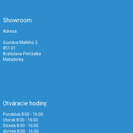
á
p
ä
Showroom
t
i
Adresa:
e
Gustáva Mallého 2
851 01
Bratislava-Petržalka
Matadorka
Otváracie hodiny:
Pondelok 8:00 - 16:00
Utorok 8:00 - 16:00
Streda 8:00 - 16:00
štvrtok 8:00 - 16:00