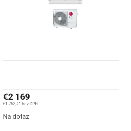
€2 169
€1 763,41 bez DPH
Jednotková
Na dotaz
cena: