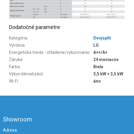
Dodatočné parametre
Kategória
:
Dvojsplit
Výrobca
:
LG
Energetická trieda - chladenie/vykurovanie
:
A++/A+
Záruka
:
24 mesiacov
Farba
:
Biela
Výkon klimatizácií
:
3,5 kW + 3,5 kW
Wi-Fi
:
áno
Z
á
p
ä
Showroom
t
i
Adresa: