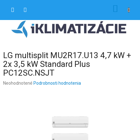
Prejsť
NÁKU
na
obsah
KOŠÍK
LG multisplit MU2R17.U13 4,7 kW +
2x 3,5 kW Standard Plus
PC12SC.NSJT
Priemerné
Neohodnotené
Podrobnosti hodnotenia
hodnotenie
produktu
je
0,0
z
5
hviezdičiek.