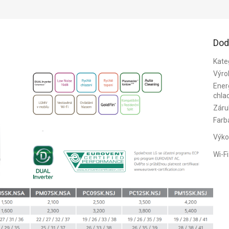
Dod
Kate
Výro
Energ
chla
Záru
Farb
Výko
Wi-Fi