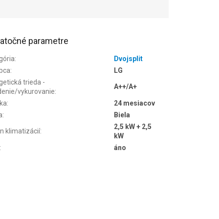
atočné parametre
gória
:
Dvojsplit
bca
:
LG
etická trieda -
A++/A+
denie/vykurovanie
:
ka
:
24 mesiacov
a
:
Biela
2,5 kW + 2,5
n klimatizácií
:
kW
:
áno