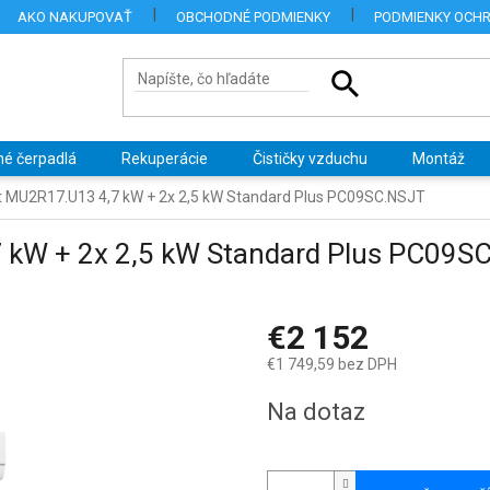
AKO NAKUPOVAŤ
OBCHODNÉ PODMIENKY
PODMIENKY OCH
né čerpadlá
Rekuperácie
Čističky vzduchu
Montáž
it MU2R17.U13 4,7 kW + 2x 2,5 kW Standard Plus PC09SC.NSJT
7 kW + 2x 2,5 kW Standard Plus PC09S
€2 152
€1 749,59 bez DPH
Jednotková
Na dotaz
cena: