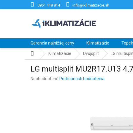
Prejsť
0951 418 814
info@iklimatizacie.sk
na
obsah
Garancia najnižšej ceny
Klimatizácie
Tepel
Domov
Klimatizácie
Dvojsplit
LG multispl
LG multisplit MU2R17.U13 4,
Priemerné
Neohodnotené
Podrobnosti hodnotenia
hodnotenie
produktu
je
0,0
z
5
hviezdičiek.