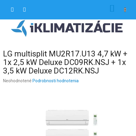
Prejsť
NÁKU
na
obsah
KOŠÍK
LG multisplit MU2R17.U13 4,7 kW +
1x 2,5 kW Deluxe DC09RK.NSJ + 1x
3,5 kW Deluxe DC12RK.NSJ
Priemerné
Neohodnotené
Podrobnosti hodnotenia
hodnotenie
produktu
je
0,0
z
5
hviezdičiek.