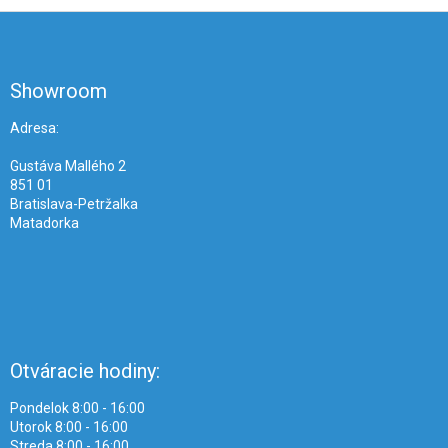
Z
á
p
ä
Showroom
t
i
Adresa:
e
Gustáva Mallého 2
851 01
Bratislava-Petržalka
Matadorka
Otváracie hodiny:
Pondelok 8:00 - 16:00
Utorok 8:00 - 16:00
Streda 8:00 - 16:00