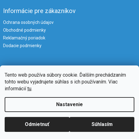
Informácie pre zákazníkov
Ochrana osobných údajov
Obchodné podmienky
Reklamačný poriadok
Dodacie podmienky
Tento web používa súbory cookie. Ďalším prechádzaním
tohto webu vyjadrujete súhlas s ich používaním. Viac
informácií
tu
.
Vytvoril Shoptet
Nastavenie
Copyright 2026
iKlimatizacie
. Všetky práva vyhradené.
Upraviť
Odmietnuť
Súhlasím
nastavenie cookies