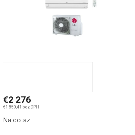
€2 276
€1 850,41 bez DPH
Jednotková
Na dotaz
cena: